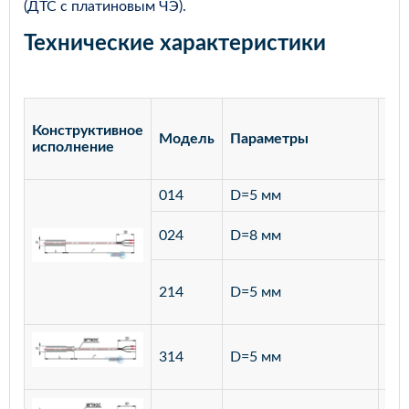
(ДТС с платиновым ЧЭ).
Технические характеристики
Конструктивное
Модель
Параметры
Ма
исполнение
014
D=5 мм
лат
ста
024
D=8 мм
12
ста
214
D=5 мм
12
ста
314
D=5 мм
12