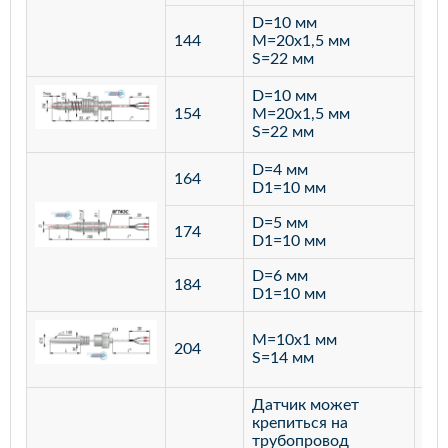
D=10 мм
144
M=20х1,5 мм
S=22 мм
D=10 мм
154
M=20х1,5 мм
S=22 мм
D=4 мм
164
D1=10 мм
D=5 мм
174
D1=10 мм
D=6 мм
184
D1=10 мм
M=10х1 мм
204
лат
S=14 мм
Датчик может
крепиться на
трубопровод