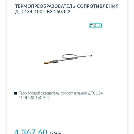
ТЕР­МО­ПРЕ­ОБ­РА­ЗО­ВА­ТЕЛЬ СО­ПРО­ТИВ­ЛЕ­НИЯ
ДТ­С134-100П.В3.160/0,2
Тер­мо­пре­об­ра­зо­ва­тель со­про­тив­ле­ния ДТ­С134-
100П.В3.160/0,2
4 367.60