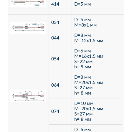
ста
414
D=5 мм
12
D=5 мм
034
лат
M=8х1 мм
D=8 мм
ста
044
M=12х1,5 мм
12
D=6 мм
M=16х1,5 мм
054
S=22 мм
h= 9 мм
D=8 мм
M=20х1,5 мм
064
S=27 мм
h= 8 мм
D=10 мм
M=20х1,5 мм
074
S=27 мм
h= 8 мм
D=6 мм