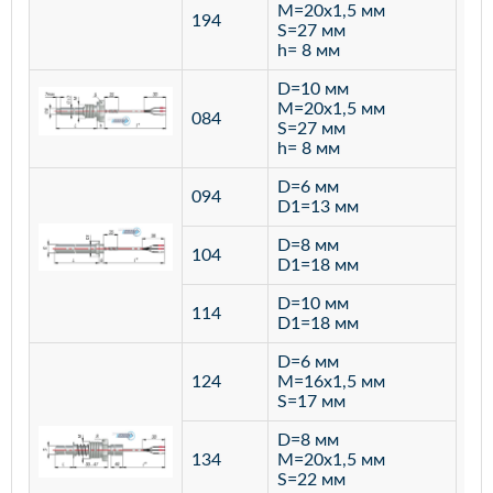
M=20х1,5 мм
194
S=27 мм
h= 8 мм
D=10 мм
M=20х1,5 мм
084
S=27 мм
h= 8 мм
D=6 мм
094
D1=13 мм
D=8 мм
ста
104
D1=18 мм
12
D=10 мм
114
D1=18 мм
D=6 мм
124
M=16х1,5 мм
S=17 мм
D=8 мм
134
M=20х1,5 мм
S=22 мм