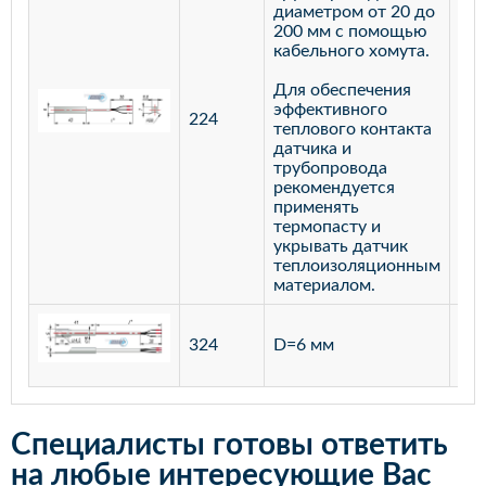
диаметром от 20 до
200 мм с помощью
кабельного хомута.
Для обеспечения
эффективного
224
лат
теплового контакта
датчика и
трубопровода
рекомендуется
применять
термопасту и
укрывать датчик
теплоизоляционным
материалом.
ста
324
D=6 мм
12
Специалисты готовы ответить
на любые интересующие Вас