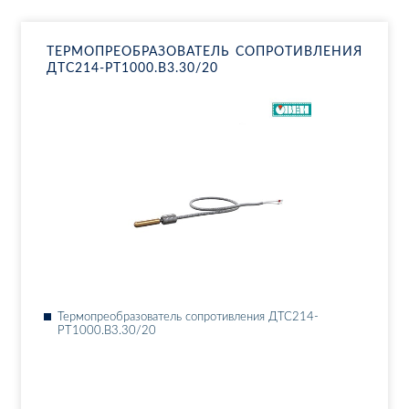
ТЕР­МО­ПРЕ­ОБ­РА­ЗО­ВА­ТЕЛЬ СО­ПРО­ТИВ­ЛЕ­НИЯ
ДТ­С214-РТ1000.В3.30/20
Тер­мо­пре­об­ра­зо­ва­тель со­про­тив­ле­ния ДТ­С214-
РТ1000.В3.30/20