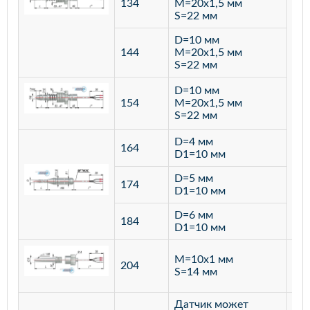
134
M=20х1,5 мм
S=22 мм
D=10 мм
144
M=20х1,5 мм
S=22 мм
D=10 мм
154
M=20х1,5 мм
S=22 мм
D=4 мм
164
D1=10 мм
D=5 мм
174
D1=10 мм
D=6 мм
184
D1=10 мм
M=10х1 мм
204
лат
S=14 мм
Датчик может