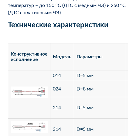
температур – до 150 °С (ДТС с медным ЧЭ) и 250 °С
(ДТС с платиновым ЧЭ).
Технические характеристики
Конструктивное
Модель
Параметры
Ма
исполнение
014
D=5 мм
лат
ста
024
D=8 мм
12
ста
214
D=5 мм
12
ста
314
D=5 мм
12