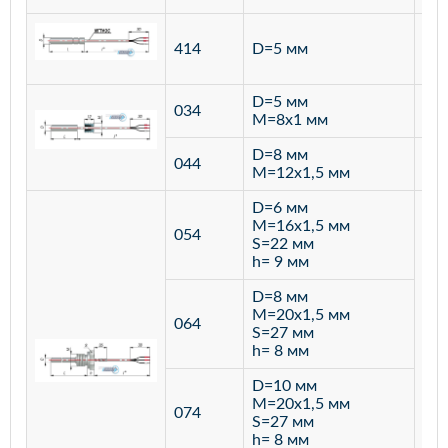
ста
414
D=5 мм
12
D=5 мм
034
лат
M=8х1 мм
D=8 мм
ста
044
M=12х1,5 мм
12
D=6 мм
M=16х1,5 мм
054
S=22 мм
h= 9 мм
D=8 мм
M=20х1,5 мм
064
S=27 мм
h= 8 мм
D=10 мм
M=20х1,5 мм
074
S=27 мм
h= 8 мм