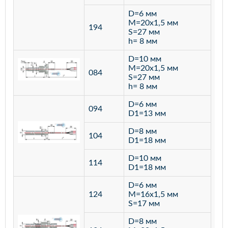
D=6 мм
M=20х1,5 мм
194
S=27 мм
h= 8 мм
D=10 мм
M=20х1,5 мм
084
S=27 мм
h= 8 мм
D=6 мм
094
D1=13 мм
D=8 мм
ста
104
D1=18 мм
12
D=10 мм
114
D1=18 мм
D=6 мм
124
M=16х1,5 мм
S=17 мм
D=8 мм