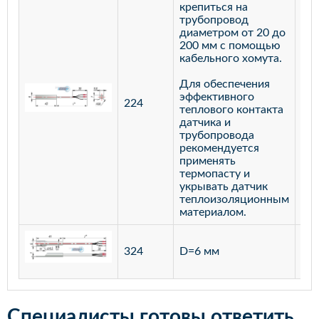
крепиться на
трубопровод
диаметром от 20 до
200 мм с помощью
кабельного хомута.
Для обеспечения
эффективного
224
лат
теплового контакта
датчика и
трубопровода
рекомендуется
применять
термопасту и
укрывать датчик
теплоизоляционным
материалом.
ста
324
D=6 мм
12
Специалисты готовы ответить