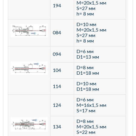
M=20х1,5 мм
194
S=27 мм
h= 8 мм
D=10 мм
M=20х1,5 мм
084
S=27 мм
h= 8 мм
D=6 мм
094
D1=13 мм
D=8 мм
ста
104
D1=18 мм
12
D=10 мм
114
D1=18 мм
D=6 мм
124
M=16х1,5 мм
S=17 мм
D=8 мм
134
M=20х1,5 мм
S=22 мм