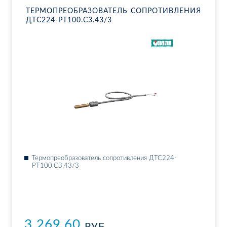
ТЕР­МО­ПРЕ­ОБ­РА­ЗО­ВА­ТЕЛЬ СО­ПРО­ТИВ­ЛЕ­НИЯ
ДТ­С224-РТ100.С3.43/3
Тер­мо­пре­об­ра­зо­ва­тель со­про­тив­ле­ния ДТ­С224-
РТ100.С3.43/3
3 269.60