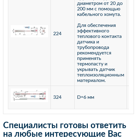
диаметром от 20 до
200 мм с помощью
кабельного хомута.
Для обеспечения
эффективного
224
лат
теплового контакта
датчика и
трубопровода
рекомендуется
применять
термопасту и
укрывать датчик
теплоизоляционным
материалом.
ста
324
D=6 мм
12
Специалисты готовы ответить
на любые интересующие Вас