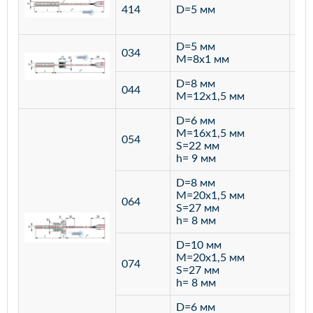
ста
414
D=5 мм
12
D=5 мм
034
лат
M=8х1 мм
D=8 мм
ста
044
M=12х1,5 мм
12
D=6 мм
M=16х1,5 мм
054
S=22 мм
h= 9 мм
D=8 мм
M=20х1,5 мм
064
S=27 мм
h= 8 мм
D=10 мм
M=20х1,5 мм
074
S=27 мм
h= 8 мм
D=6 мм