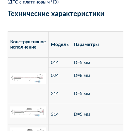
(ДТС с платиновым ЧЭ).
Технические характеристики
Конструктивное
Модель
Параметры
Ма
исполнение
014
D=5 мм
лат
ста
024
D=8 мм
12
ста
214
D=5 мм
12
ста
314
D=5 мм
12