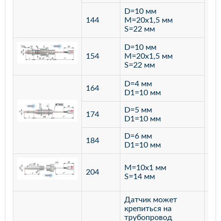
D=10 мм
144
M=20х1,5 мм
S=22 мм
D=10 мм
154
M=20х1,5 мм
S=22 мм
D=4 мм
164
D1=10 мм
D=5 мм
174
D1=10 мм
D=6 мм
184
D1=10 мм
M=10х1 мм
204
лат
S=14 мм
Датчик может
крепиться на
трубопровод