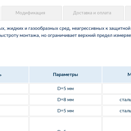
, жидких и газообразных сред, неагрессивных к защитной 
быстроту монтажа, но ограничивает верхний предел измеряе
ь
Параметры
М
D=5 мм
D=8 мм
стал
D=5 мм
стал