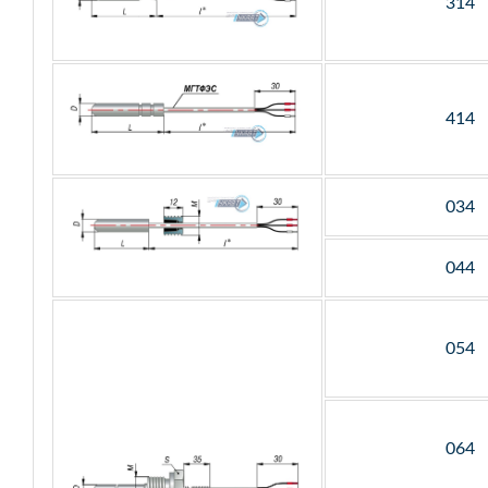
314
414
034
044
054
064