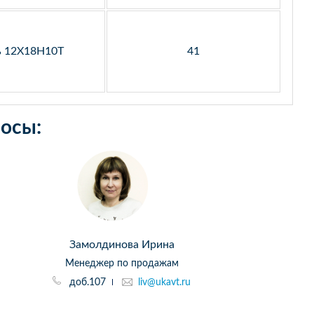
ь 12Х18Н10Т
41
осы:
Замолдинова Ирина
Менеджер по продажам
доб.107
liv@ukavt.ru