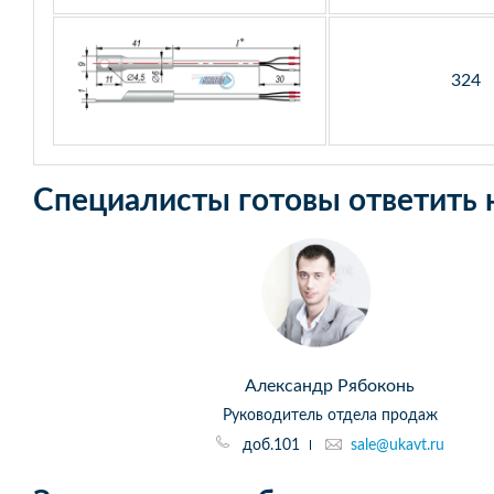
324
Специалисты готовы ответить 
Александр Рябоконь
Руководитель отдела продаж
доб.101
sale@ukavt.ru