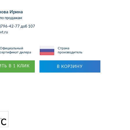
нова Ирина
по продажам
)796-42-77 доб 107
vt.ru
Официальный
Страна
сертификат дилера
производитель
ТЬ В 1 КЛИК
В КОРЗИНУ