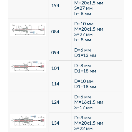
M=20х1,5 мм
194
S=27 мм
h= 8 мм
D=10 мм
M=20х1,5 мм
084
S=27 мм
h= 8 мм
D=6 мм
094
D1=13 мм
D=8 мм
ста
104
D1=18 мм
12
D=10 мм
114
D1=18 мм
D=6 мм
124
M=16х1,5 мм
S=17 мм
D=8 мм
134
M=20х1,5 мм
S=22 мм