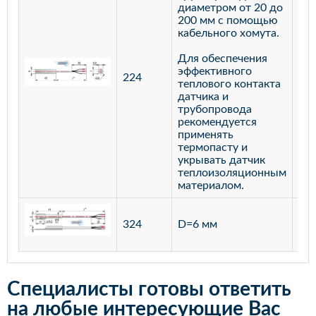
диаметром от 20 до
200 мм с помощью
кабельного хомута.
Для обеспечения
эффективного
224
лат
теплового контакта
датчика и
трубопровода
рекомендуется
применять
термопасту и
укрывать датчик
теплоизоляционным
материалом.
ста
324
D=6 мм
12
Специалисты готовы ответить
на любые интересующие Вас