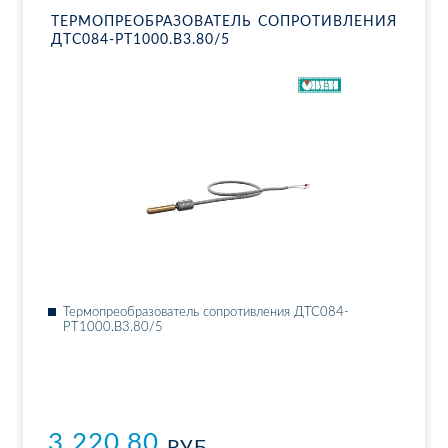
ТЕР­МО­ПРЕ­ОБ­РА­ЗО­ВА­ТЕЛЬ СО­ПРО­ТИВ­ЛЕ­НИЯ
ДТ­С084-РТ1000.В3.80/5
Тер­мо­пре­об­ра­зо­ва­тель со­про­тив­ле­ния ДТ­С084-
РТ1000.В3.80/5
3 220.80