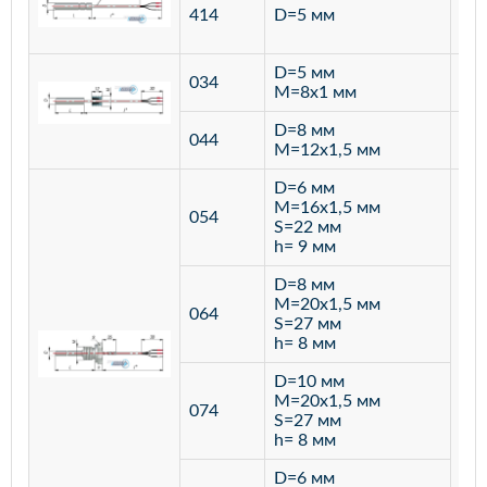
ста
414
D=5 мм
12
D=5 мм
034
лат
M=8х1 мм
D=8 мм
ста
044
M=12х1,5 мм
12
D=6 мм
M=16х1,5 мм
054
S=22 мм
h= 9 мм
D=8 мм
M=20х1,5 мм
064
S=27 мм
h= 8 мм
D=10 мм
M=20х1,5 мм
074
S=27 мм
h= 8 мм
D=6 мм