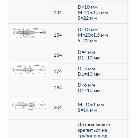
D=10 мм
144
M=20х1,5 мм
S=22 мм
D=10 мм
154
M=20х1,5 мм
S=22 мм
D=4 мм
164
D1=10 мм
D=5 мм
174
D1=10 мм
D=6 мм
184
D1=10 мм
M=10х1 мм
204
лат
S=14 мм
Датчик может
крепиться на
трубопровод