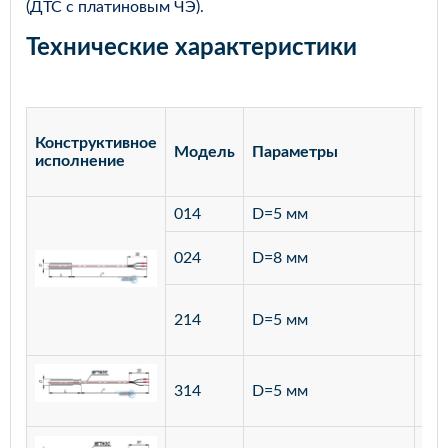
(ДТС с платиновым ЧЭ).
Технические характеристики
Конструктивное
Модель
Параметры
Ма
исполнение
014
D=5 мм
лат
ста
024
D=8 мм
12
ста
214
D=5 мм
12
ста
314
D=5 мм
12