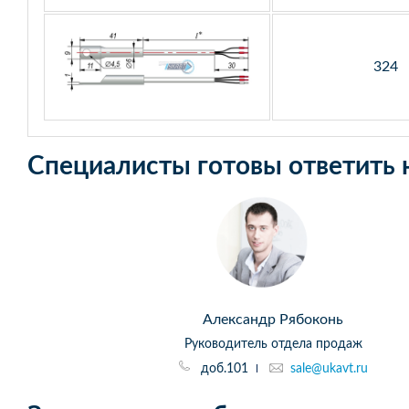
324
Специалисты готовы ответить 
Александр Рябоконь
Руководитель отдела продаж
доб.101
sale@ukavt.ru