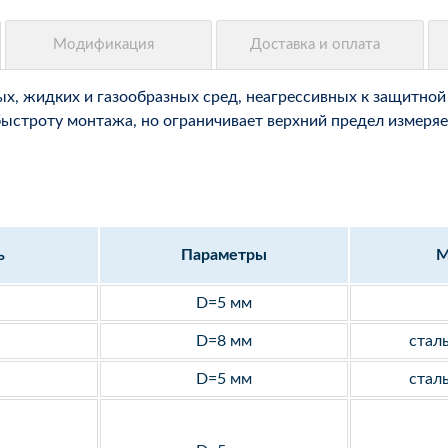
, жидких и газообразных сред, неагрессивных к защитной 
быстроту монтажа, но ограничивает верхний предел измеряе
ь
Параметры
М
D=5 мм
D=8 мм
стал
D=5 мм
стал