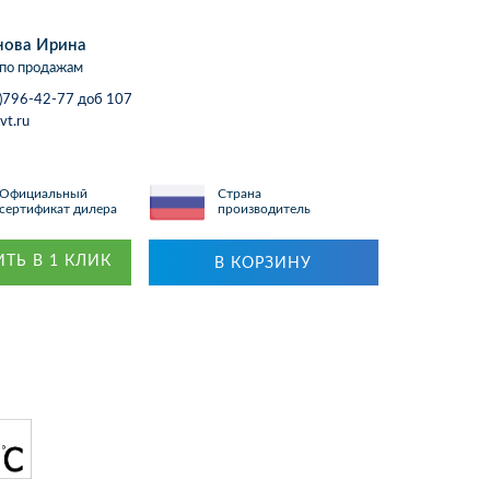
нова Ирина
по продажам
)796-42-77 доб 107
vt.ru
Официальный
Страна
сертификат дилера
производитель
ТЬ В 1 КЛИК
В КОРЗИНУ