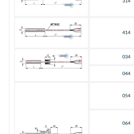
314
414
034
044
054
064