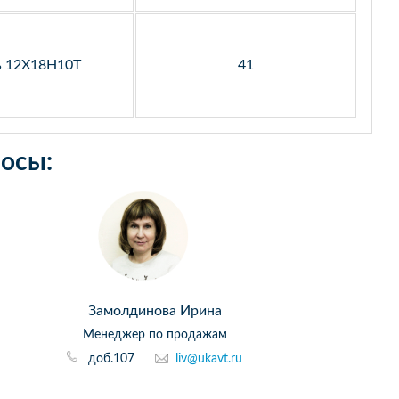
ь 12Х18Н10Т
41
осы:
Замолдинова Ирина
Менеджер по продажам
доб.107
liv@ukavt.ru