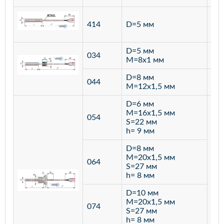
ста
414
D=5 мм
12
D=5 мм
034
лат
M=8х1 мм
D=8 мм
ста
044
M=12х1,5 мм
12
D=6 мм
M=16х1,5 мм
054
S=22 мм
h= 9 мм
D=8 мм
M=20х1,5 мм
064
S=27 мм
h= 8 мм
D=10 мм
M=20х1,5 мм
074
S=27 мм
h= 8 мм