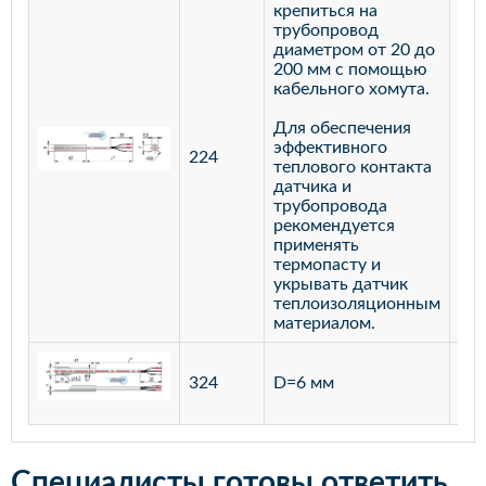
крепиться на
трубопровод
диаметром от 20 до
200 мм с помощью
кабельного хомута.
Для обеспечения
эффективного
224
лат
теплового контакта
датчика и
трубопровода
рекомендуется
применять
термопасту и
укрывать датчик
теплоизоляционным
материалом.
ста
324
D=6 мм
12
Специалисты готовы ответить