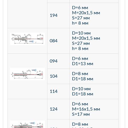
D=6 мм
M=20х1,5 мм
194
S=27 мм
h= 8 мм
D=10 мм
M=20х1,5 мм
084
S=27 мм
h= 8 мм
D=6 мм
094
D1=13 мм
D=8 мм
ста
104
D1=18 мм
12
D=10 мм
114
D1=18 мм
D=6 мм
124
M=16х1,5 мм
S=17 мм
D=8 мм