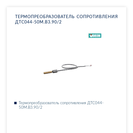
ТЕР­МО­ПРЕ­ОБ­РА­ЗО­ВА­ТЕЛЬ СО­ПРО­ТИВ­ЛЕ­НИЯ
ДТ­С044-50М.В3.90/2
Тер­мо­пре­об­ра­зо­ва­тель со­про­тив­ле­ния ДТ­С044-
50М.В3.90/2