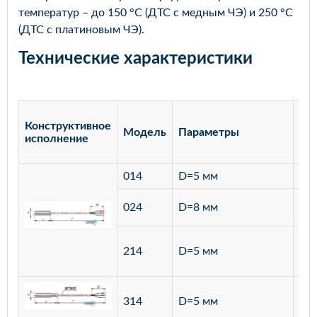
температур – до 150 °С (ДТС с медным ЧЭ) и 250 °С
(ДТС с платиновым ЧЭ).
Технические характеристики
Конструктивное
Модель
Параметры
Ма
исполнение
014
D=5 мм
лат
ста
024
D=8 мм
12
ста
214
D=5 мм
12
ста
314
D=5 мм
12