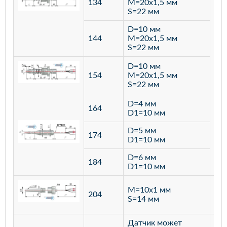
134
M=20х1,5 мм
S=22 мм
D=10 мм
144
M=20х1,5 мм
S=22 мм
D=10 мм
154
M=20х1,5 мм
S=22 мм
D=4 мм
164
D1=10 мм
D=5 мм
174
D1=10 мм
D=6 мм
184
D1=10 мм
M=10х1 мм
204
лат
S=14 мм
Датчик может