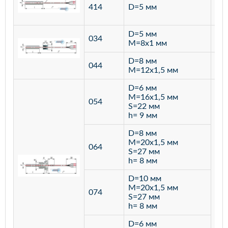
ста
414
D=5 мм
12
D=5 мм
034
лат
M=8х1 мм
D=8 мм
ста
044
M=12х1,5 мм
12
D=6 мм
M=16х1,5 мм
054
S=22 мм
h= 9 мм
D=8 мм
M=20х1,5 мм
064
S=27 мм
h= 8 мм
D=10 мм
M=20х1,5 мм
074
S=27 мм
h= 8 мм
D=6 мм