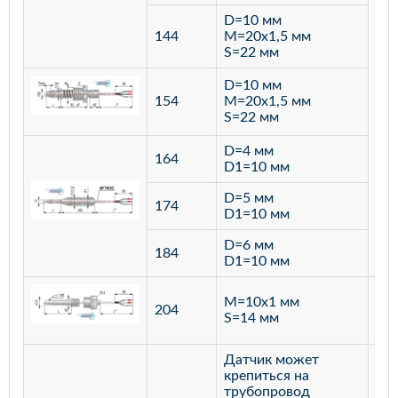
D=10 мм
144
M=20х1,5 мм
S=22 мм
D=10 мм
154
M=20х1,5 мм
S=22 мм
D=4 мм
164
D1=10 мм
D=5 мм
174
D1=10 мм
D=6 мм
184
D1=10 мм
M=10х1 мм
204
лат
S=14 мм
Датчик может
крепиться на
трубопровод