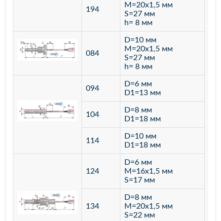
M=20х1,5 мм
194
S=27 мм
h= 8 мм
D=10 мм
M=20х1,5 мм
084
S=27 мм
h= 8 мм
D=6 мм
094
D1=13 мм
D=8 мм
ста
104
D1=18 мм
12
D=10 мм
114
D1=18 мм
D=6 мм
124
M=16х1,5 мм
S=17 мм
D=8 мм
134
M=20х1,5 мм
S=22 мм