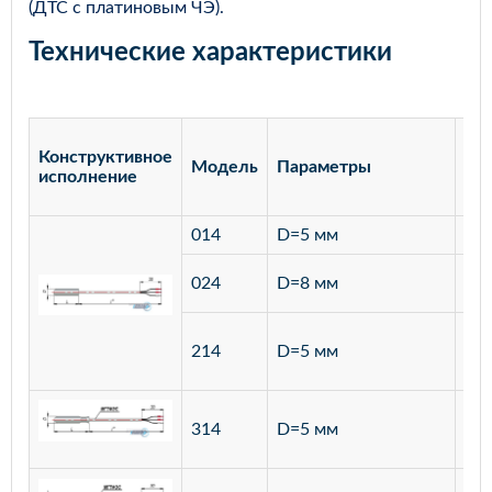
(ДТС с платиновым ЧЭ).
Технические характеристики
Конструктивное
Модель
Параметры
Ма
исполнение
014
D=5 мм
лат
ста
024
D=8 мм
12
ста
214
D=5 мм
12
ста
314
D=5 мм
12