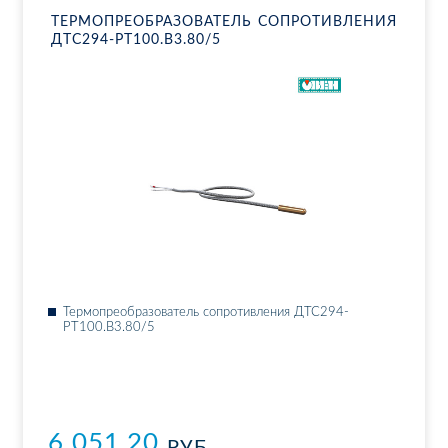
ТЕР­МО­ПРЕ­ОБ­РА­ЗО­ВА­ТЕЛЬ СО­ПРО­ТИВ­ЛЕ­НИЯ
ДТ­С294-РТ100.В3.80/5
Тер­мо­пре­об­ра­зо­ва­тель со­про­тив­ле­ния ДТ­С294-
РТ100.В3.80/5
6 051.20