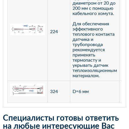
диаметром от 20 до
200 мм с помощью
кабельного хомута.
Для обеспечения
эффективного
224
лат
теплового контакта
датчика и
трубопровода
рекомендуется
применять
термопасту и
укрывать датчик
теплоизоляционным
материалом.
ста
324
D=6 мм
12
Специалисты готовы ответить
на любые интересующие Вас