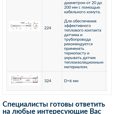
диаметром от 20 до
200 мм с помощью
кабельного хомута.
Для обеспечения
эффективного
224
лат
теплового контакта
датчика и
трубопровода
рекомендуется
применять
термопасту и
укрывать датчик
теплоизоляционным
материалом.
ста
324
D=6 мм
12
Специалисты готовы ответить
на любые интересующие Вас