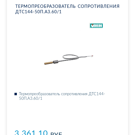
ТЕР­МО­ПРЕ­ОБ­РА­ЗО­ВА­ТЕЛЬ СО­ПРО­ТИВ­ЛЕ­НИЯ
ДТ­С144-50П.А3.60/1
Тер­мо­пре­об­ра­зо­ва­тель со­про­тив­ле­ния ДТ­С144-
50П.А3.60/1
3 361.10