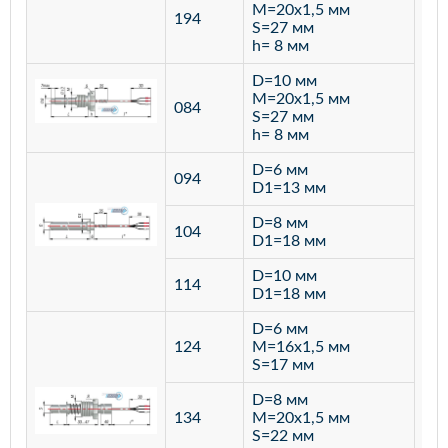
M=20х1,5 мм
194
S=27 мм
h= 8 мм
D=10 мм
M=20х1,5 мм
084
S=27 мм
h= 8 мм
D=6 мм
094
D1=13 мм
D=8 мм
ста
104
D1=18 мм
12
D=10 мм
114
D1=18 мм
D=6 мм
124
M=16х1,5 мм
S=17 мм
D=8 мм
134
M=20х1,5 мм
S=22 мм