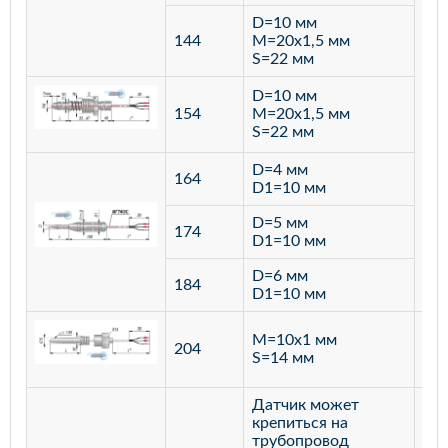
D=10 мм
144
M=20х1,5 мм
S=22 мм
D=10 мм
154
M=20х1,5 мм
S=22 мм
D=4 мм
164
D1=10 мм
D=5 мм
174
D1=10 мм
D=6 мм
184
D1=10 мм
M=10х1 мм
204
лат
S=14 мм
Датчик может
крепиться на
трубопровод