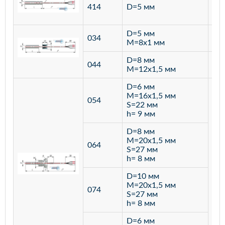
ста
414
D=5 мм
12
D=5 мм
034
лат
M=8х1 мм
D=8 мм
ста
044
M=12х1,5 мм
12
D=6 мм
M=16х1,5 мм
054
S=22 мм
h= 9 мм
D=8 мм
M=20х1,5 мм
064
S=27 мм
h= 8 мм
D=10 мм
M=20х1,5 мм
074
S=27 мм
h= 8 мм
D=6 мм