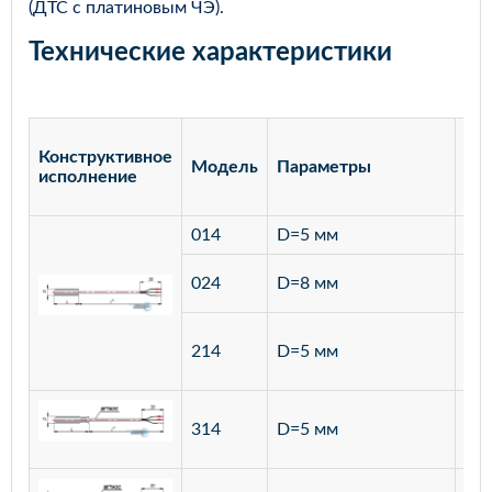
(ДТС с платиновым ЧЭ).
Технические характеристики
Конструктивное
Модель
Параметры
Ма
исполнение
014
D=5 мм
лат
ста
024
D=8 мм
12
ста
214
D=5 мм
12
ста
314
D=5 мм
12