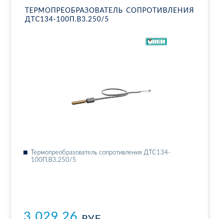
ТЕР­МО­ПРЕ­ОБ­РА­ЗО­ВА­ТЕЛЬ СО­ПРО­ТИВ­ЛЕ­НИЯ
ДТ­С134-100П.В3.250/5
Тер­мо­пре­об­ра­зо­ва­тель со­про­тив­ле­ния ДТ­С134-
100П.В3.250/5
3 029.26