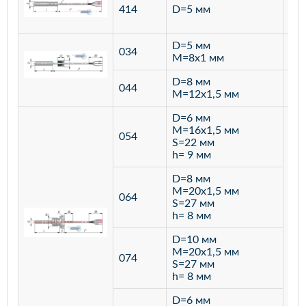
ста
414
D=5 мм
12
D=5 мм
034
лат
M=8х1 мм
D=8 мм
ста
044
M=12х1,5 мм
12
D=6 мм
M=16х1,5 мм
054
S=22 мм
h= 9 мм
D=8 мм
M=20х1,5 мм
064
S=27 мм
h= 8 мм
D=10 мм
M=20х1,5 мм
074
S=27 мм
h= 8 мм
D=6 мм