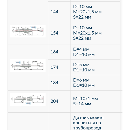
D=10 мм
144
M=20х1,5 мм
S=22 мм
D=10 мм
154
M=20х1,5 мм
S=22 мм
D=4 мм
164
D1=10 мм
D=5 мм
174
D1=10 мм
D=6 мм
184
D1=10 мм
M=10х1 мм
204
лат
S=14 мм
Датчик может
крепиться на
трубопровод