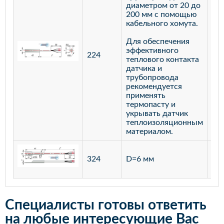
диаметром от 20 до
200 мм с помощью
кабельного хомута.
Для обеспечения
эффективного
224
лат
теплового контакта
датчика и
трубопровода
рекомендуется
применять
термопасту и
укрывать датчик
теплоизоляционным
материалом.
ста
324
D=6 мм
12
Специалисты готовы ответить
на любые интересующие Вас