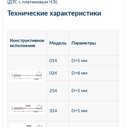
(ДТС с платиновым ЧЭ).
Технические характеристики
Конструктивное
Модель
Параметры
Ма
исполнение
014
D=5 мм
лат
ста
024
D=8 мм
12
ста
214
D=5 мм
12
ста
314
D=5 мм
12