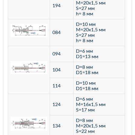
M=20х1,5 мм
194
S=27 мм
h= 8 мм
D=10 мм
M=20х1,5 мм
084
S=27 мм
h= 8 мм
D=6 мм
094
D1=13 мм
D=8 мм
ста
104
D1=18 мм
12
D=10 мм
114
D1=18 мм
D=6 мм
124
M=16х1,5 мм
S=17 мм
D=8 мм
134
M=20х1,5 мм
S=22 мм