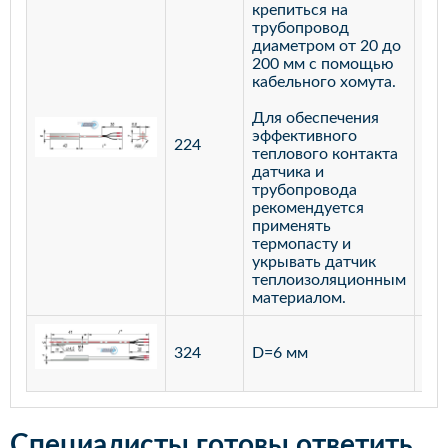
крепиться на
трубопровод
диаметром от 20 до
200 мм с помощью
кабельного хомута.
Для обеспечения
эффективного
224
лат
теплового контакта
датчика и
трубопровода
рекомендуется
применять
термопасту и
укрывать датчик
теплоизоляционным
материалом.
ста
324
D=6 мм
12
Специалисты готовы ответить