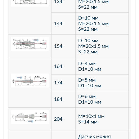
134
M=20х1,5 мм
S=22 мм
D=10 мм
144
M=20х1,5 мм
S=22 мм
D=10 мм
154
M=20х1,5 мм
S=22 мм
D=4 мм
164
D1=10 мм
D=5 мм
174
D1=10 мм
D=6 мм
184
D1=10 мм
M=10х1 мм
204
лат
S=14 мм
Датчик может