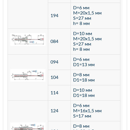
D=6 мм
M=20х1,5 мм
194
S=27 мм
h= 8 мм
D=10 мм
M=20х1,5 мм
084
S=27 мм
h= 8 мм
D=6 мм
094
D1=13 мм
D=8 мм
ста
104
D1=18 мм
12
D=10 мм
114
D1=18 мм
D=6 мм
124
M=16х1,5 мм
S=17 мм
D=8 мм