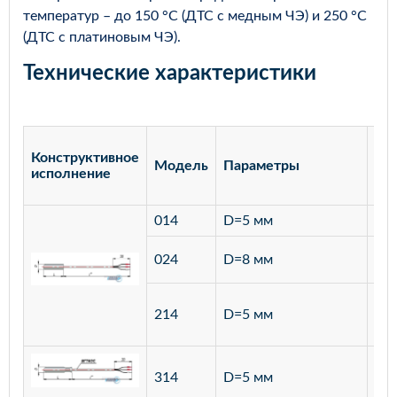
температур – до 150 °С (ДТС с медным ЧЭ) и 250 °С
(ДТС с платиновым ЧЭ).
Технические характеристики
Конструктивное
Модель
Параметры
Ма
исполнение
014
D=5 мм
лат
ста
024
D=8 мм
12
ста
214
D=5 мм
12
ста
314
D=5 мм
12