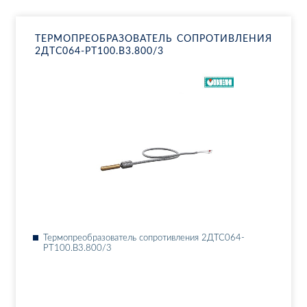
ТЕР­МО­ПРЕ­ОБ­РА­ЗО­ВА­ТЕЛЬ СО­ПРО­ТИВ­ЛЕ­НИЯ
2ДТ­С064-РТ100.В3.800/3
Тер­мо­пре­об­ра­зо­ва­тель со­про­тив­ле­ния 2ДТ­С064-
РТ100.В3.800/3