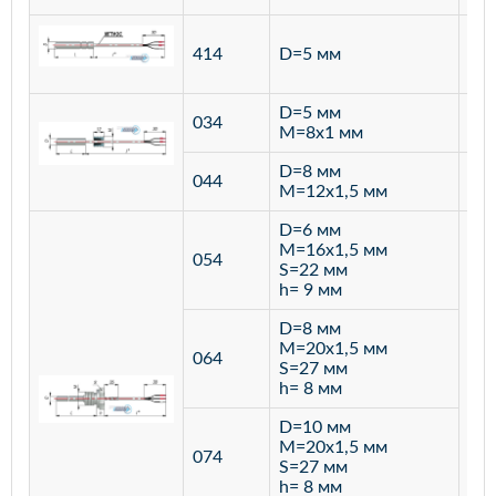
ста
414
D=5 мм
12
D=5 мм
034
лат
M=8х1 мм
D=8 мм
ста
044
M=12х1,5 мм
12
D=6 мм
M=16х1,5 мм
054
S=22 мм
h= 9 мм
D=8 мм
M=20х1,5 мм
064
S=27 мм
h= 8 мм
D=10 мм
M=20х1,5 мм
074
S=27 мм
h= 8 мм