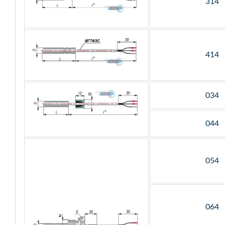
314
414
034
044
054
064