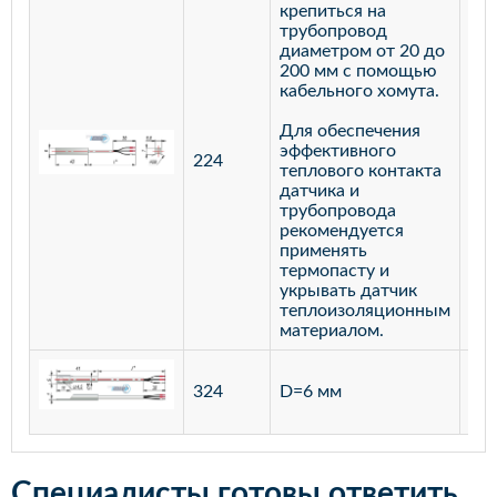
крепиться на
трубопровод
диаметром от 20 до
200 мм с помощью
кабельного хомута.
Для обеспечения
эффективного
224
лат
теплового контакта
датчика и
трубопровода
рекомендуется
применять
термопасту и
укрывать датчик
теплоизоляционным
материалом.
ста
324
D=6 мм
12
Специалисты готовы ответить