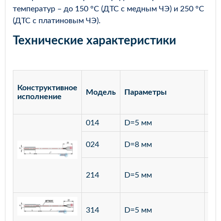
температур – до 150 °С (ДТС с медным ЧЭ) и 250 °С
(ДТС с платиновым ЧЭ).
Технические характеристики
Конструктивное
Модель
Параметры
Ма
исполнение
014
D=5 мм
лат
ста
024
D=8 мм
12
ста
214
D=5 мм
12
ста
314
D=5 мм
12