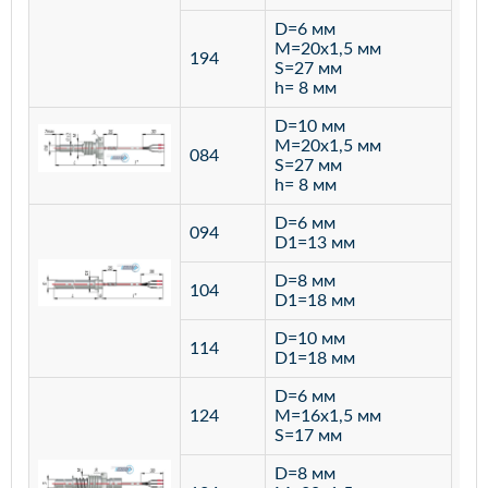
D=6 мм
M=20х1,5 мм
194
S=27 мм
h= 8 мм
D=10 мм
M=20х1,5 мм
084
S=27 мм
h= 8 мм
D=6 мм
094
D1=13 мм
D=8 мм
ста
104
D1=18 мм
12
D=10 мм
114
D1=18 мм
D=6 мм
124
M=16х1,5 мм
S=17 мм
D=8 мм