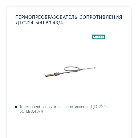
ТЕР­МО­ПРЕ­ОБ­РА­ЗО­ВА­ТЕЛЬ СО­ПРО­ТИВ­ЛЕ­НИЯ
ДТ­С224-50П.В3.43/4
Тер­мо­пре­об­ра­зо­ва­тель со­про­тив­ле­ния ДТ­С224-
50П.В3.43/4