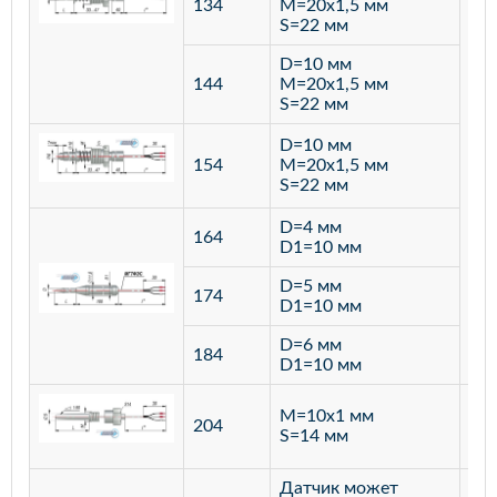
134
M=20х1,5 мм
S=22 мм
D=10 мм
144
M=20х1,5 мм
S=22 мм
D=10 мм
154
M=20х1,5 мм
S=22 мм
D=4 мм
164
D1=10 мм
D=5 мм
174
D1=10 мм
D=6 мм
184
D1=10 мм
M=10х1 мм
204
лат
S=14 мм
Датчик может