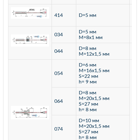
ста
414
D=5 мм
12
D=5 мм
034
лат
M=8х1 мм
D=8 мм
ста
044
M=12х1,5 мм
12
D=6 мм
M=16х1,5 мм
054
S=22 мм
h= 9 мм
D=8 мм
M=20х1,5 мм
064
S=27 мм
h= 8 мм
D=10 мм
M=20х1,5 мм
074
S=27 мм
h= 8 мм