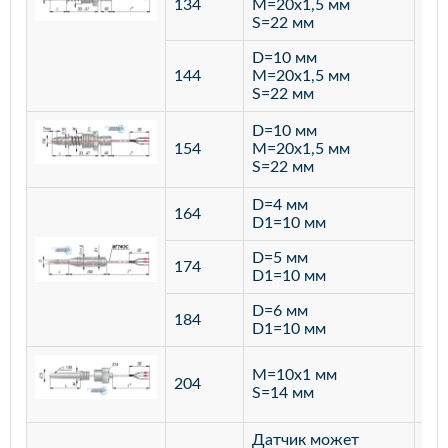
134
M=20х1,5 мм
S=22 мм
D=10 мм
144
M=20х1,5 мм
S=22 мм
D=10 мм
154
M=20х1,5 мм
S=22 мм
D=4 мм
164
D1=10 мм
D=5 мм
174
D1=10 мм
D=6 мм
184
D1=10 мм
M=10х1 мм
204
лат
S=14 мм
Датчик может