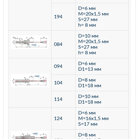
D=6 мм
M=20х1,5 мм
194
S=27 мм
h= 8 мм
D=10 мм
M=20х1,5 мм
084
S=27 мм
h= 8 мм
D=6 мм
094
D1=13 мм
D=8 мм
ста
104
D1=18 мм
12
D=10 мм
114
D1=18 мм
D=6 мм
124
M=16х1,5 мм
S=17 мм
D=8 мм