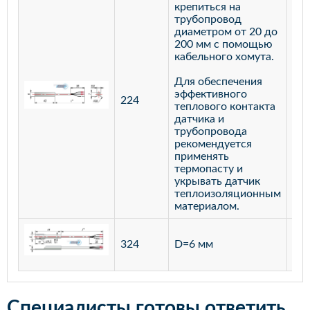
крепиться на
трубопровод
диаметром от 20 до
200 мм с помощью
кабельного хомута.
Для обеспечения
эффективного
224
лат
теплового контакта
датчика и
трубопровода
рекомендуется
применять
термопасту и
укрывать датчик
теплоизоляционным
материалом.
ста
324
D=6 мм
12
Специалисты готовы ответить