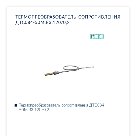
ТЕР­МО­ПРЕ­ОБ­РА­ЗО­ВА­ТЕЛЬ СО­ПРО­ТИВ­ЛЕ­НИЯ
ДТ­С084-50М.В3.120/0,2
Тер­мо­пре­об­ра­зо­ва­тель со­про­тив­ле­ния ДТ­С084-
50М.В3.120/0,2