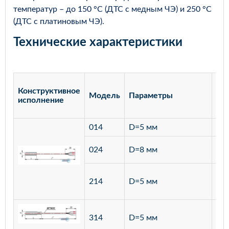
температур – до 150 °С (ДТС с медным ЧЭ) и 250 °С
(ДТС с платиновым ЧЭ).
Технические характеристики
Конструктивное
Модель
Параметры
Ма
исполнение
014
D=5 мм
лат
ста
024
D=8 мм
12
ста
214
D=5 мм
12
ста
314
D=5 мм
12