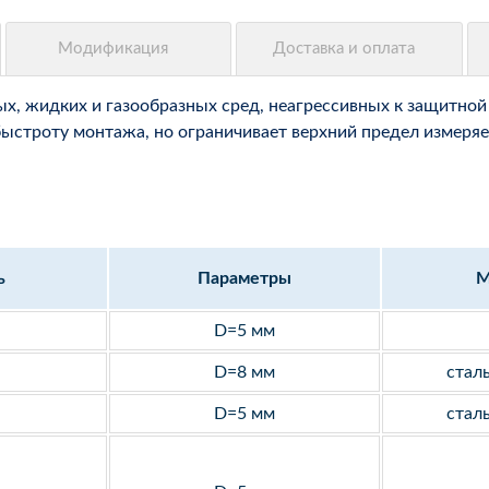
, жидких и газообразных сред, неагрессивных к защитной 
быстроту монтажа, но ограничивает верхний предел измеряе
ь
Параметры
М
D=5 мм
D=8 мм
стал
D=5 мм
стал