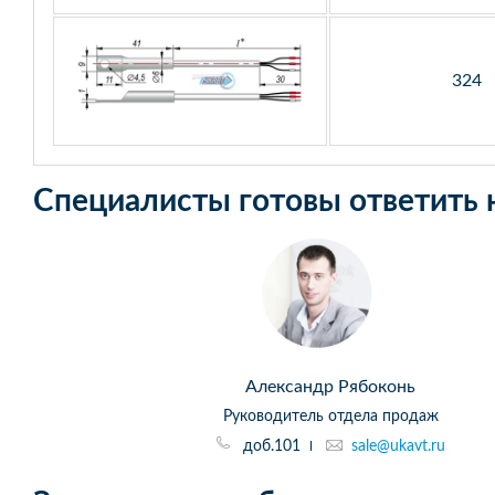
324
Специалисты готовы ответить 
Александр Рябоконь
Руководитель отдела продаж
доб.101
sale@ukavt.ru