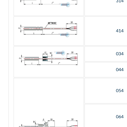
314
414
034
044
054
064