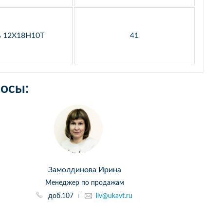
ь 12Х18Н10Т
41
осы:
Замолдинова Ирина
Менеджер по продажам
доб.107
liv@ukavt.ru