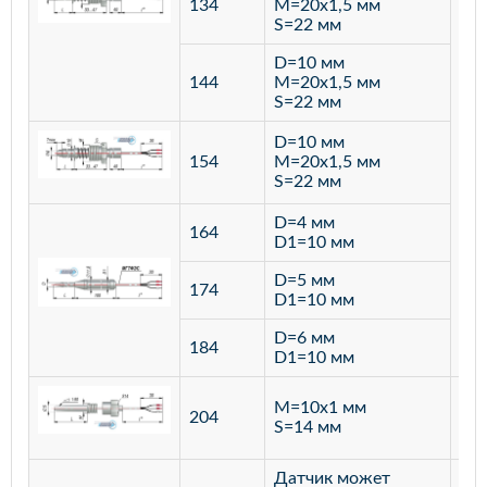
134
M=20х1,5 мм
S=22 мм
D=10 мм
144
M=20х1,5 мм
S=22 мм
D=10 мм
154
M=20х1,5 мм
S=22 мм
D=4 мм
164
D1=10 мм
D=5 мм
174
D1=10 мм
D=6 мм
184
D1=10 мм
M=10х1 мм
204
лат
S=14 мм
Датчик может