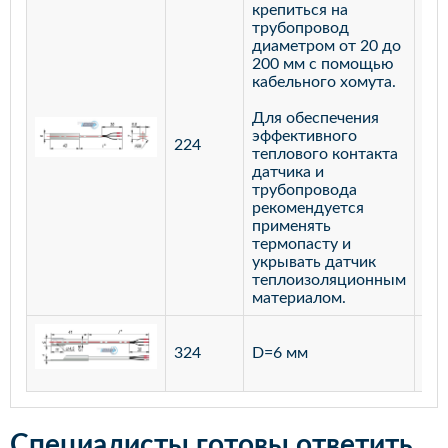
крепиться на
трубопровод
диаметром от 20 до
200 мм с помощью
кабельного хомута.
Для обеспечения
эффективного
224
лат
теплового контакта
датчика и
трубопровода
рекомендуется
применять
термопасту и
укрывать датчик
теплоизоляционным
материалом.
ста
324
D=6 мм
12
Специалисты готовы ответить