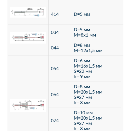
ста
414
D=5 мм
12
D=5 мм
034
лат
M=8х1 мм
D=8 мм
ста
044
M=12х1,5 мм
12
D=6 мм
M=16х1,5 мм
054
S=22 мм
h= 9 мм
D=8 мм
M=20х1,5 мм
064
S=27 мм
h= 8 мм
D=10 мм
M=20х1,5 мм
074
S=27 мм
h= 8 мм