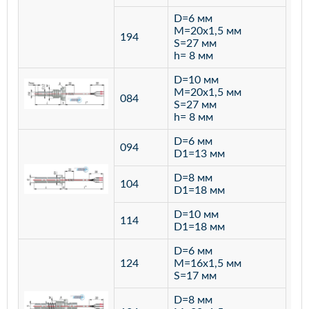
D=6 мм
M=20х1,5 мм
194
S=27 мм
h= 8 мм
D=10 мм
M=20х1,5 мм
084
S=27 мм
h= 8 мм
D=6 мм
094
D1=13 мм
D=8 мм
ста
104
D1=18 мм
12
D=10 мм
114
D1=18 мм
D=6 мм
124
M=16х1,5 мм
S=17 мм
D=8 мм