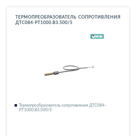
ТЕР­МО­ПРЕ­ОБ­РА­ЗО­ВА­ТЕЛЬ СО­ПРО­ТИВ­ЛЕ­НИЯ
ДТ­С084-РТ1000.В3.500/5
Тер­мо­пре­об­ра­зо­ва­тель со­про­тив­ле­ния ДТ­С084-
РТ1000.В3.500/5