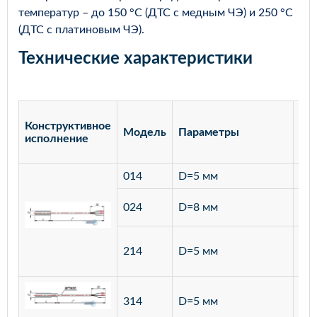
температур – до 150 °С (ДТС с медным ЧЭ) и 250 °С
(ДТС с платиновым ЧЭ).
Технические характеристики
Конструктивное
Модель
Параметры
Ма
исполнение
014
D=5 мм
лат
ста
024
D=8 мм
12
ста
214
D=5 мм
12
ста
314
D=5 мм
12