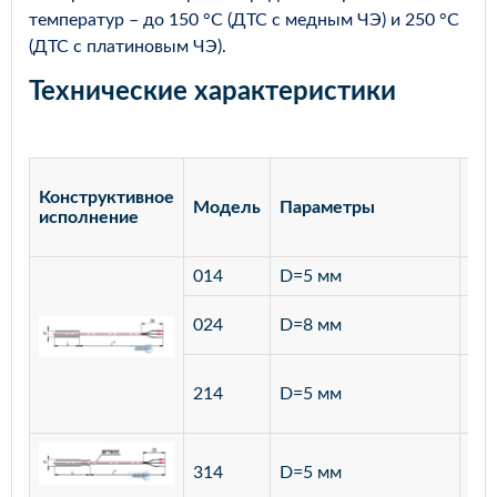
температур – до 150 °С (ДТС с медным ЧЭ) и 250 °С
(ДТС с платиновым ЧЭ).
Технические характеристики
Конструктивное
Модель
Параметры
Ма
исполнение
014
D=5 мм
лат
ста
024
D=8 мм
12
ста
214
D=5 мм
12
ста
314
D=5 мм
12