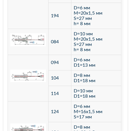
D=6 мм
M=20х1,5 мм
194
S=27 мм
h= 8 мм
D=10 мм
M=20х1,5 мм
084
S=27 мм
h= 8 мм
D=6 мм
094
D1=13 мм
D=8 мм
ста
104
D1=18 мм
12
D=10 мм
114
D1=18 мм
D=6 мм
124
M=16х1,5 мм
S=17 мм
D=8 мм