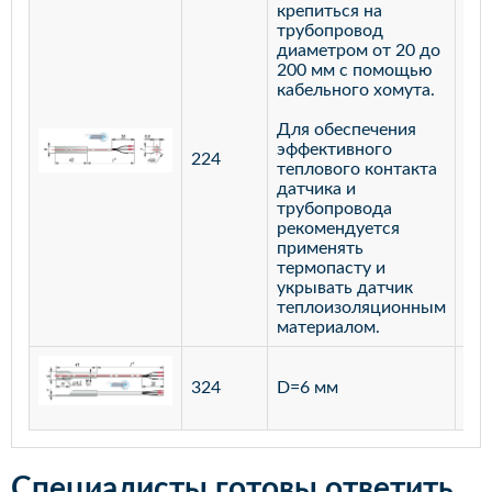
крепиться на
трубопровод
диаметром от 20 до
200 мм с помощью
кабельного хомута.
Для обеспечения
эффективного
224
лат
теплового контакта
датчика и
трубопровода
рекомендуется
применять
термопасту и
укрывать датчик
теплоизоляционным
материалом.
ста
324
D=6 мм
12
Специалисты готовы ответить