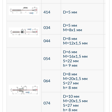
ста
414
D=5 мм
12
D=5 мм
034
лат
M=8х1 мм
D=8 мм
ста
044
M=12х1,5 мм
12
D=6 мм
M=16х1,5 мм
054
S=22 мм
h= 9 мм
D=8 мм
M=20х1,5 мм
064
S=27 мм
h= 8 мм
D=10 мм
M=20х1,5 мм
074
S=27 мм
h= 8 мм