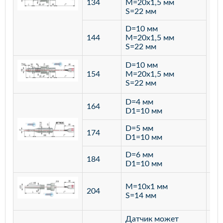
134
M=20х1,5 мм
S=22 мм
D=10 мм
144
M=20х1,5 мм
S=22 мм
D=10 мм
154
M=20х1,5 мм
S=22 мм
D=4 мм
164
D1=10 мм
D=5 мм
174
D1=10 мм
D=6 мм
184
D1=10 мм
M=10х1 мм
204
лат
S=14 мм
Датчик может