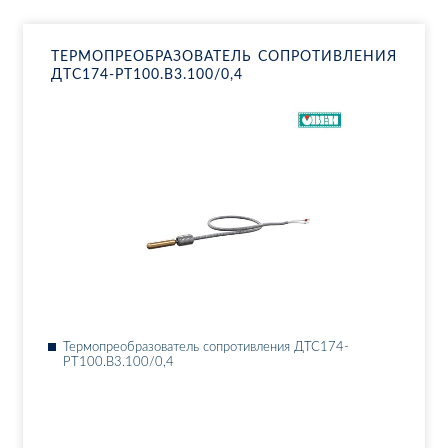
ТЕР­МО­ПРЕ­ОБ­РА­ЗО­ВА­ТЕЛЬ СО­ПРО­ТИВ­ЛЕ­НИЯ
ДТ­С174-РТ100.В3.100/0,4
Тер­мо­пре­об­ра­зо­ва­тель со­про­тив­ле­ния ДТ­С174-
РТ100.В3.100/0,4