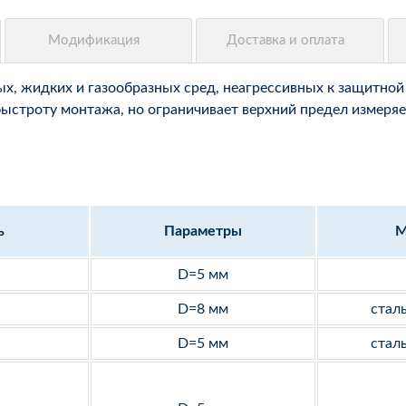
, жидких и газообразных сред, неагрессивных к защитной 
быстроту монтажа, но ограничивает верхний предел измеряе
ь
Параметры
М
D=5 мм
D=8 мм
стал
D=5 мм
стал