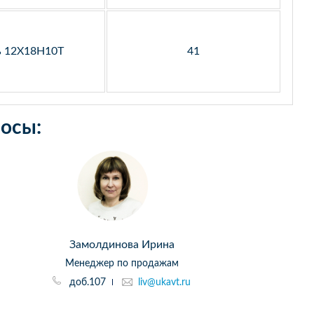
ь 12Х18Н10Т
41
осы:
Замолдинова Ирина
Менеджер по продажам
доб.107
liv@ukavt.ru