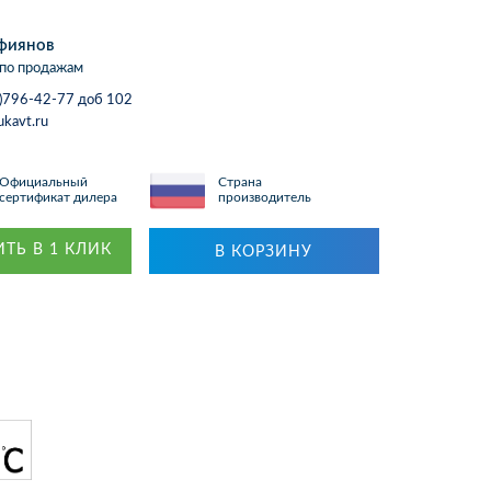
фиянов
по продажам
)796-42-77 доб 102
ukavt.ru
Официальный
Страна
сертификат дилера
производитель
ТЬ В 1 КЛИК
В КОРЗИНУ