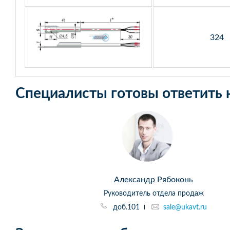
324
Специалисты готовы ответить 
Александр Рябоконь
Руководитель отдела продаж
доб.101
sale@ukavt.ru