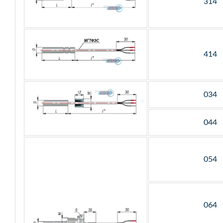
314
414
034
044
054
064