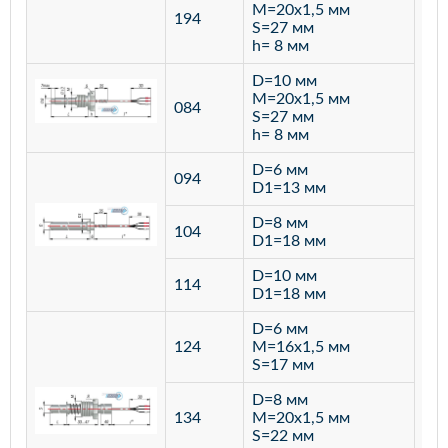
M=20х1,5 мм
194
S=27 мм
h= 8 мм
D=10 мм
M=20х1,5 мм
084
S=27 мм
h= 8 мм
D=6 мм
094
D1=13 мм
D=8 мм
ста
104
D1=18 мм
12
D=10 мм
114
D1=18 мм
D=6 мм
124
M=16х1,5 мм
S=17 мм
D=8 мм
134
M=20х1,5 мм
S=22 мм