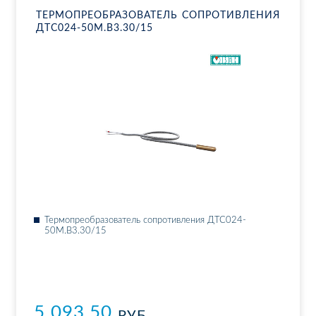
ТЕР­МО­ПРЕ­ОБ­РА­ЗО­ВА­ТЕЛЬ СО­ПРО­ТИВ­ЛЕ­НИЯ
ДТ­С024-50М.В3.30/15
Тер­мо­пре­об­ра­зо­ва­тель со­про­тив­ле­ния ДТ­С024-
50М.В3.30/15
5 093.50