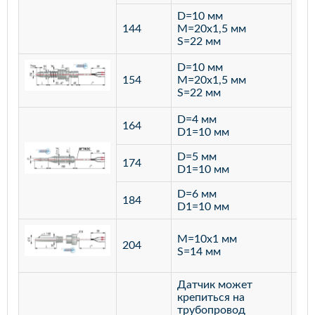
D=10 мм
144
M=20х1,5 мм
S=22 мм
D=10 мм
154
M=20х1,5 мм
S=22 мм
D=4 мм
164
D1=10 мм
D=5 мм
174
D1=10 мм
D=6 мм
184
D1=10 мм
M=10х1 мм
204
лат
S=14 мм
Датчик может
крепиться на
трубопровод