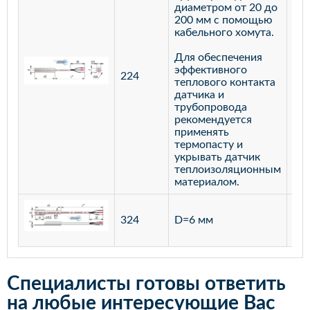
диаметром от 20 до
200 мм с помощью
кабельного хомута.
Для обеспечения
эффективного
224
лат
теплового контакта
датчика и
трубопровода
рекомендуется
применять
термопасту и
укрывать датчик
теплоизоляционным
материалом.
ста
324
D=6 мм
12
Специалисты готовы ответить
на любые интересующие Вас