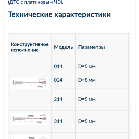
(ДТС с платиновым ЧЭ).
Технические характеристики
Конструктивное
Модель
Параметры
Ма
исполнение
014
D=5 мм
лат
ста
024
D=8 мм
12
ста
214
D=5 мм
12
ста
314
D=5 мм
12