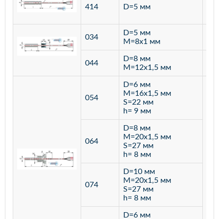
ста
414
D=5 мм
12
D=5 мм
034
лат
M=8х1 мм
D=8 мм
ста
044
M=12х1,5 мм
12
D=6 мм
M=16х1,5 мм
054
S=22 мм
h= 9 мм
D=8 мм
M=20х1,5 мм
064
S=27 мм
h= 8 мм
D=10 мм
M=20х1,5 мм
074
S=27 мм
h= 8 мм
D=6 мм