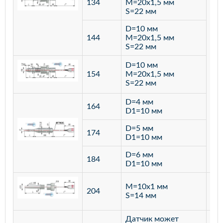
134
M=20х1,5 мм
S=22 мм
D=10 мм
144
M=20х1,5 мм
S=22 мм
D=10 мм
154
M=20х1,5 мм
S=22 мм
D=4 мм
164
D1=10 мм
D=5 мм
174
D1=10 мм
D=6 мм
184
D1=10 мм
M=10х1 мм
204
лат
S=14 мм
Датчик может