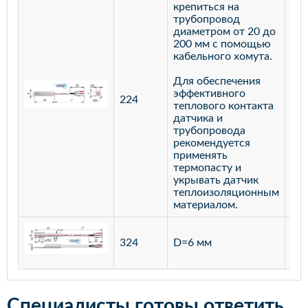
крепиться на
трубопровод
диаметром от 20 до
200 мм с помощью
кабельного хомута.
Для обеспечения
эффективного
224
лат
теплового контакта
датчика и
трубопровода
рекомендуется
применять
термопасту и
укрывать датчик
теплоизоляционным
материалом.
ста
324
D=6 мм
12
Специалисты готовы ответить