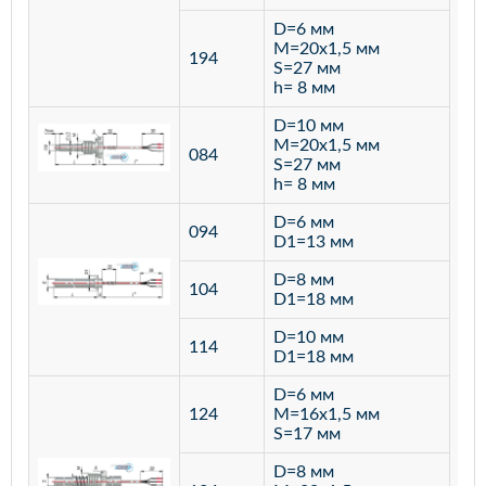
D=6 мм
M=20х1,5 мм
194
S=27 мм
h= 8 мм
D=10 мм
M=20х1,5 мм
084
S=27 мм
h= 8 мм
D=6 мм
094
D1=13 мм
D=8 мм
ста
104
D1=18 мм
12
D=10 мм
114
D1=18 мм
D=6 мм
124
M=16х1,5 мм
S=17 мм
D=8 мм