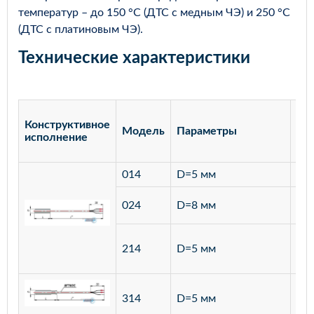
температур – до 150 °С (ДТС с медным ЧЭ) и 250 °С
(ДТС с платиновым ЧЭ).
Технические характеристики
Конструктивное
Модель
Параметры
Ма
исполнение
014
D=5 мм
лат
ста
024
D=8 мм
12
ста
214
D=5 мм
12
ста
314
D=5 мм
12