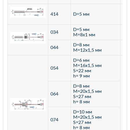
ста
414
D=5 мм
12
D=5 мм
034
лат
M=8х1 мм
D=8 мм
ста
044
M=12х1,5 мм
12
D=6 мм
M=16х1,5 мм
054
S=22 мм
h= 9 мм
D=8 мм
M=20х1,5 мм
064
S=27 мм
h= 8 мм
D=10 мм
M=20х1,5 мм
074
S=27 мм
h= 8 мм