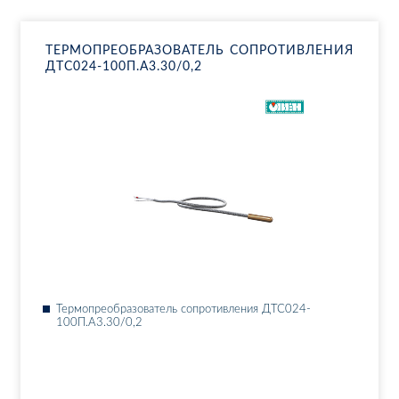
ТЕР­МО­ПРЕ­ОБ­РА­ЗО­ВА­ТЕЛЬ СО­ПРО­ТИВ­ЛЕ­НИЯ
ДТ­С024-100П.А3.30/0,2
Тер­мо­пре­об­ра­зо­ва­тель со­про­тив­ле­ния ДТ­С024-
100П.А3.30/0,2