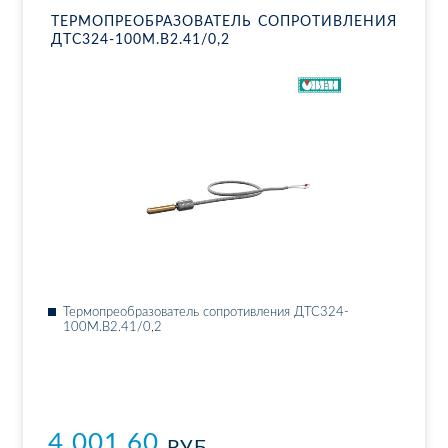
ТЕР­МО­ПРЕ­ОБ­РА­ЗО­ВА­ТЕЛЬ СО­ПРО­ТИВ­ЛЕ­НИЯ
ДТ­С324-100М.В2.41/0,2
Тер­мо­пре­об­ра­зо­ва­тель со­про­тив­ле­ния ДТ­С324-
100М.В2.41/0,2
4 001.60