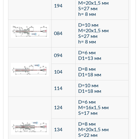
M=20х1,5 мм
194
S=27 мм
h= 8 мм
D=10 мм
M=20х1,5 мм
084
S=27 мм
h= 8 мм
D=6 мм
094
D1=13 мм
D=8 мм
ста
104
D1=18 мм
12
D=10 мм
114
D1=18 мм
D=6 мм
124
M=16х1,5 мм
S=17 мм
D=8 мм
134
M=20х1,5 мм
S=22 мм