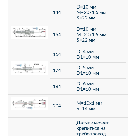
D=10 мм
144
M=20х1,5 мм
S=22 мм
D=10 мм
154
M=20х1,5 мм
S=22 мм
D=4 мм
164
D1=10 мм
D=5 мм
174
D1=10 мм
D=6 мм
184
D1=10 мм
M=10х1 мм
204
лат
S=14 мм
Датчик может
крепиться на
трубопровод