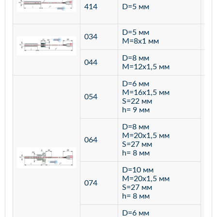
ста
414
D=5 мм
12
D=5 мм
034
лат
M=8х1 мм
D=8 мм
ста
044
M=12х1,5 мм
12
D=6 мм
M=16х1,5 мм
054
S=22 мм
h= 9 мм
D=8 мм
M=20х1,5 мм
064
S=27 мм
h= 8 мм
D=10 мм
M=20х1,5 мм
074
S=27 мм
h= 8 мм
D=6 мм