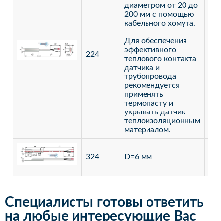
диаметром от 20 до
200 мм с помощью
кабельного хомута.
Для обеспечения
эффективного
224
лат
теплового контакта
датчика и
трубопровода
рекомендуется
применять
термопасту и
укрывать датчик
теплоизоляционным
материалом.
ста
324
D=6 мм
12
Специалисты готовы ответить
на любые интересующие Вас