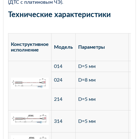
(ДТС с платиновым ЧЭ).
Технические характеристики
Конструктивное
Модель
Параметры
Ма
исполнение
014
D=5 мм
лат
ста
024
D=8 мм
12
ста
214
D=5 мм
12
ста
314
D=5 мм
12