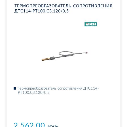
ТЕР­МО­ПРЕ­ОБ­РА­ЗО­ВА­ТЕЛЬ СО­ПРО­ТИВ­ЛЕ­НИЯ
ДТ­С114-РТ100.С3.120/0,5
Тер­мо­пре­об­ра­зо­ва­тель со­про­тив­ле­ния ДТ­С114-
РТ100.С3.120/0,5
2 562.00