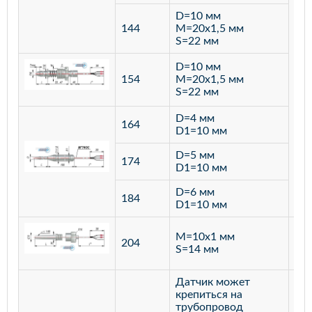
D=10 мм
144
M=20х1,5 мм
S=22 мм
D=10 мм
154
M=20х1,5 мм
S=22 мм
D=4 мм
164
D1=10 мм
D=5 мм
174
D1=10 мм
D=6 мм
184
D1=10 мм
M=10х1 мм
204
лат
S=14 мм
Датчик может
крепиться на
трубопровод