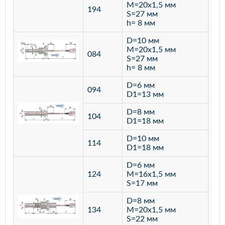
M=20х1,5 мм
194
S=27 мм
h= 8 мм
D=10 мм
M=20х1,5 мм
084
S=27 мм
h= 8 мм
D=6 мм
094
D1=13 мм
D=8 мм
ста
104
D1=18 мм
12
D=10 мм
114
D1=18 мм
D=6 мм
124
M=16х1,5 мм
S=17 мм
D=8 мм
134
M=20х1,5 мм
S=22 мм