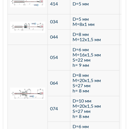
ста
414
D=5 мм
12
D=5 мм
034
лат
M=8х1 мм
D=8 мм
ста
044
M=12х1,5 мм
12
D=6 мм
M=16х1,5 мм
054
S=22 мм
h= 9 мм
D=8 мм
M=20х1,5 мм
064
S=27 мм
h= 8 мм
D=10 мм
M=20х1,5 мм
074
S=27 мм
h= 8 мм
D=6 мм