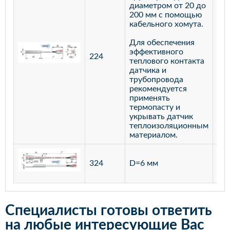
диаметром от 20 до
200 мм с помощью
кабельного хомута.
Для обеспечения
эффективного
224
лат
теплового контакта
датчика и
трубопровода
рекомендуется
применять
термопасту и
укрывать датчик
теплоизоляционным
материалом.
ста
324
D=6 мм
12
Специалисты готовы ответить
на любые интересующие Вас