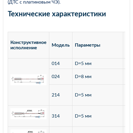
(ДТС с платиновым ЧЭ).
Технические характеристики
Конструктивное
Модель
Параметры
Ма
исполнение
014
D=5 мм
лат
ста
024
D=8 мм
12
ста
214
D=5 мм
12
ста
314
D=5 мм
12