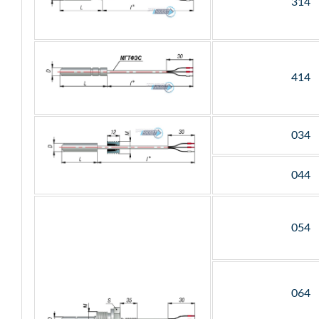
314
414
034
044
054
064