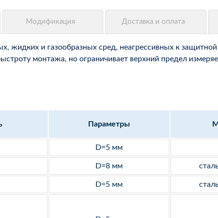
, жидких и газообразных сред, неагрессивных к защитной 
быстроту монтажа, но ограничивает верхний предел измеряе
ь
Параметры
М
D=5 мм
D=8 мм
стал
D=5 мм
стал