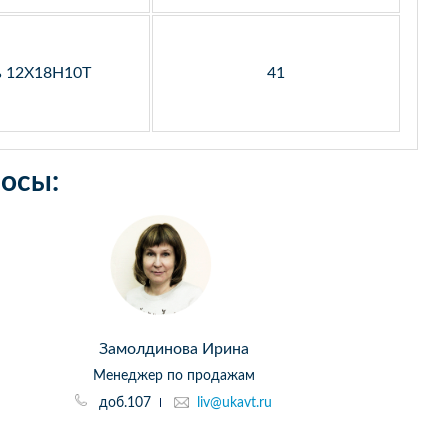
ь 12Х18Н10Т
41
осы:
Замолдинова Ирина
Менеджер по продажам
доб.107
liv@ukavt.ru