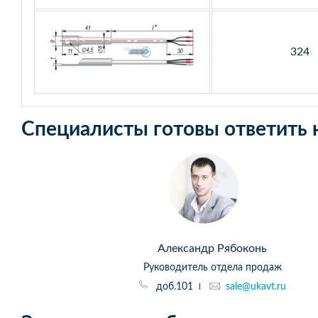
324
Специалисты готовы ответить 
Александр Рябоконь
Руководитель отдела продаж
доб.101
sale@ukavt.ru