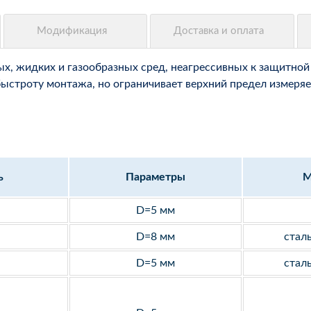
, жидких и газообразных сред, неагрессивных к защитной 
быстроту монтажа, но ограничивает верхний предел измеряе
ь
Параметры
М
D=5 мм
D=8 мм
стал
D=5 мм
стал