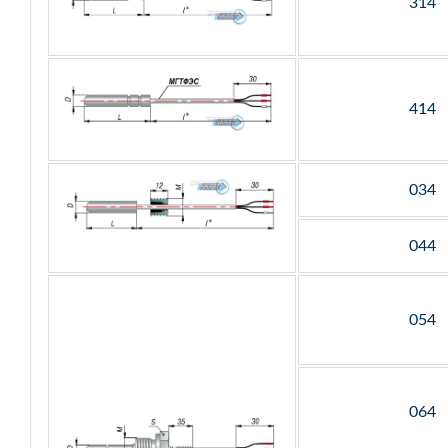
314
414
034
044
054
064