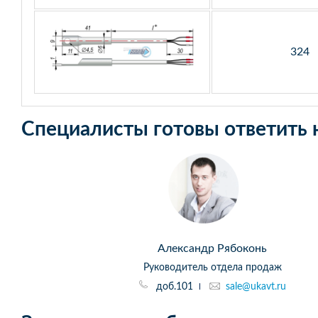
324
Специалисты готовы ответить 
Александр Рябоконь
Руководитель отдела продаж
доб.101
sale@ukavt.ru