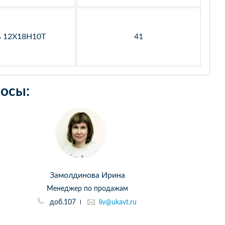
ь 12Х18Н10Т
41
осы:
Замолдинова Ирина
Менеджер по продажам
доб.107
liv@ukavt.ru