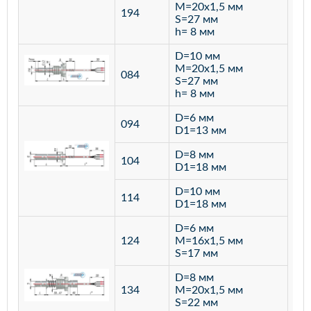
M=20х1,5 мм
194
S=27 мм
h= 8 мм
D=10 мм
M=20х1,5 мм
084
S=27 мм
h= 8 мм
D=6 мм
094
D1=13 мм
D=8 мм
ста
104
D1=18 мм
12
D=10 мм
114
D1=18 мм
D=6 мм
124
M=16х1,5 мм
S=17 мм
D=8 мм
134
M=20х1,5 мм
S=22 мм