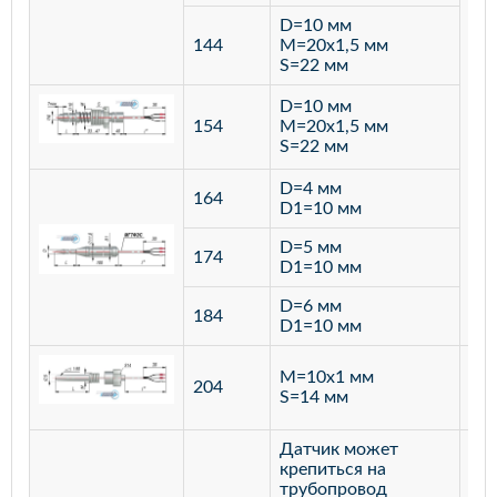
D=10 мм
144
M=20х1,5 мм
S=22 мм
D=10 мм
154
M=20х1,5 мм
S=22 мм
D=4 мм
164
D1=10 мм
D=5 мм
174
D1=10 мм
D=6 мм
184
D1=10 мм
M=10х1 мм
204
лат
S=14 мм
Датчик может
крепиться на
трубопровод