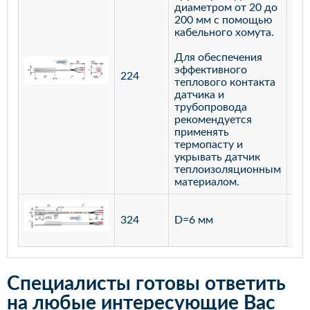
диаметром от 20 до
200 мм с помощью
кабельного хомута.
Для обеспечения
эффективного
224
лат
теплового контакта
датчика и
трубопровода
рекомендуется
применять
термопасту и
укрывать датчик
теплоизоляционным
материалом.
ста
324
D=6 мм
12
Специалисты готовы ответить
на любые интересующие Вас