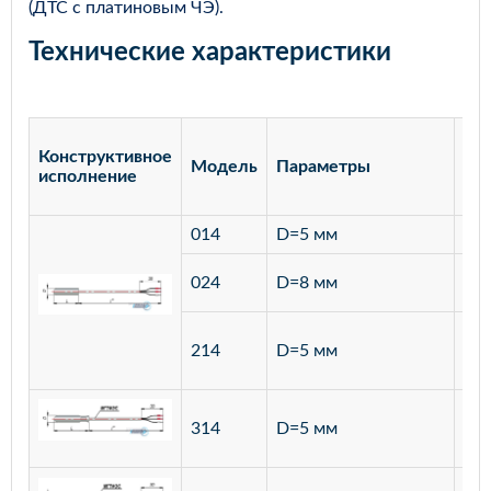
(ДТС с платиновым ЧЭ).
Технические характеристики
Конструктивное
Модель
Параметры
Ма
исполнение
014
D=5 мм
лат
ста
024
D=8 мм
12
ста
214
D=5 мм
12
ста
314
D=5 мм
12