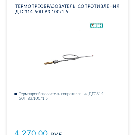
ТЕР­МО­ПРЕ­ОБ­РА­ЗО­ВА­ТЕЛЬ СО­ПРО­ТИВ­ЛЕ­НИЯ
ДТ­С314-50П.В3.100/1,5
Тер­мо­пре­об­ра­зо­ва­тель со­про­тив­ле­ния ДТ­С314-
50П.В3.100/1,5
4 270.00