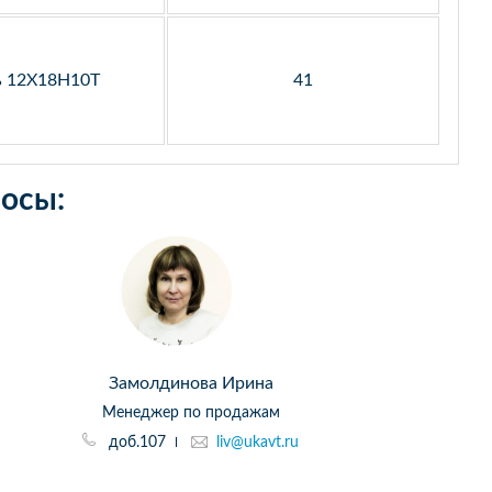
ь 12Х18Н10Т
41
осы:
Замолдинова Ирина
Менеджер по продажам
доб.107
liv@ukavt.ru