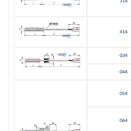
314
414
034
044
054
064