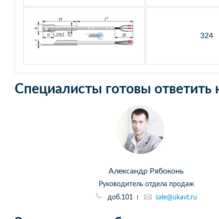
324
Специалисты готовы ответить 
Александр Рябоконь
Руководитель отдела продаж
доб.101
sale@ukavt.ru