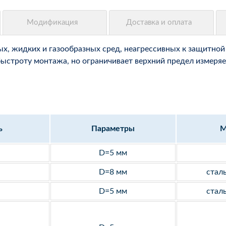
, жидких и газообразных сред, неагрессивных к защитной 
быстроту монтажа, но ограничивает верхний предел измеряе
ь
Параметры
М
D=5 мм
D=8 мм
стал
D=5 мм
стал