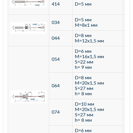
ста
414
D=5 мм
12
D=5 мм
034
лат
M=8х1 мм
D=8 мм
ста
044
M=12х1,5 мм
12
D=6 мм
M=16х1,5 мм
054
S=22 мм
h= 9 мм
D=8 мм
M=20х1,5 мм
064
S=27 мм
h= 8 мм
D=10 мм
M=20х1,5 мм
074
S=27 мм
h= 8 мм
D=6 мм