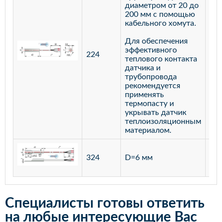
диаметром от 20 до
200 мм с помощью
кабельного хомута.
Для обеспечения
эффективного
224
лат
теплового контакта
датчика и
трубопровода
рекомендуется
применять
термопасту и
укрывать датчик
теплоизоляционным
материалом.
ста
324
D=6 мм
12
Специалисты готовы ответить
на любые интересующие Вас