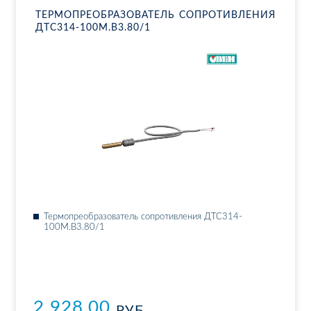
ТЕР­МО­ПРЕ­ОБ­РА­ЗО­ВА­ТЕЛЬ СО­ПРО­ТИВ­ЛЕ­НИЯ
ДТ­С314-100М.В3.80/1
Тер­мо­пре­об­ра­зо­ва­тель со­про­тив­ле­ния ДТ­С314-
100М.В3.80/1
2 928.00