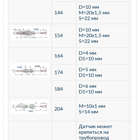
D=10 мм
144
M=20х1,5 мм
S=22 мм
D=10 мм
154
M=20х1,5 мм
S=22 мм
D=4 мм
164
D1=10 мм
D=5 мм
174
D1=10 мм
D=6 мм
184
D1=10 мм
M=10х1 мм
204
лат
S=14 мм
Датчик может
крепиться на
трубопровод