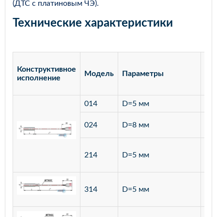
(ДТС с платиновым ЧЭ).
Технические характеристики
Конструктивное
Модель
Параметры
Ма
исполнение
014
D=5 мм
лат
ста
024
D=8 мм
12
ста
214
D=5 мм
12
ста
314
D=5 мм
12