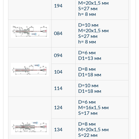
M=20х1,5 мм
194
S=27 мм
h= 8 мм
D=10 мм
M=20х1,5 мм
084
S=27 мм
h= 8 мм
D=6 мм
094
D1=13 мм
D=8 мм
ста
104
D1=18 мм
12
D=10 мм
114
D1=18 мм
D=6 мм
124
M=16х1,5 мм
S=17 мм
D=8 мм
134
M=20х1,5 мм
S=22 мм