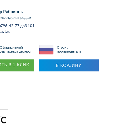
р Рябоконь
ль отдела продаж
)796-42-77 доб 101
avt.ru
Официальный
Страна
сертификат дилера
производитель
ТЬ В 1 КЛИК
В КОРЗИНУ