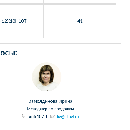
ь 12Х18Н10Т
41
осы:
Замолдинова Ирина
Менеджер по продажам
доб.107
liv@ukavt.ru