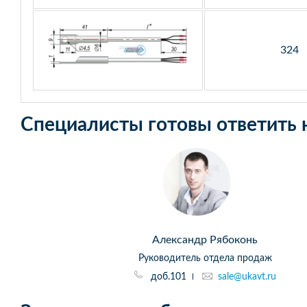
324
Специалисты готовы ответить 
Александр Рябоконь
Руководитель отдела продаж
доб.101
sale@ukavt.ru