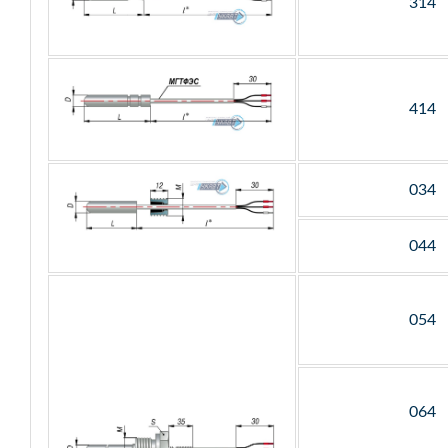
314
414
034
044
054
064