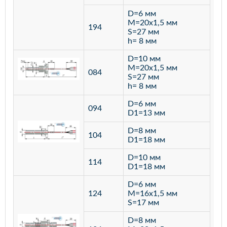
D=6 мм
M=20х1,5 мм
194
S=27 мм
h= 8 мм
D=10 мм
M=20х1,5 мм
084
S=27 мм
h= 8 мм
D=6 мм
094
D1=13 мм
D=8 мм
ста
104
D1=18 мм
12
D=10 мм
114
D1=18 мм
D=6 мм
124
M=16х1,5 мм
S=17 мм
D=8 мм