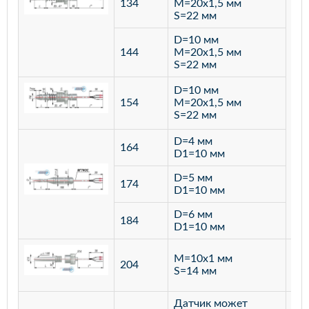
134
M=20х1,5 мм
S=22 мм
D=10 мм
144
M=20х1,5 мм
S=22 мм
D=10 мм
154
M=20х1,5 мм
S=22 мм
D=4 мм
164
D1=10 мм
D=5 мм
174
D1=10 мм
D=6 мм
184
D1=10 мм
M=10х1 мм
204
лат
S=14 мм
Датчик может