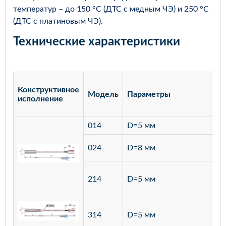
температур – до 150 °С (ДТС с медным ЧЭ) и 250 °С
(ДТС с платиновым ЧЭ).
Технические характеристики
Конструктивное
Модель
Параметры
Ма
исполнение
014
D=5 мм
лат
ста
024
D=8 мм
12
ста
214
D=5 мм
12
ста
314
D=5 мм
12