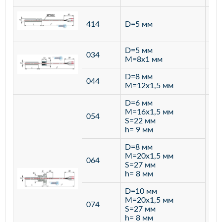
ста
414
D=5 мм
12
D=5 мм
034
лат
M=8х1 мм
D=8 мм
ста
044
M=12х1,5 мм
12
D=6 мм
M=16х1,5 мм
054
S=22 мм
h= 9 мм
D=8 мм
M=20х1,5 мм
064
S=27 мм
h= 8 мм
D=10 мм
M=20х1,5 мм
074
S=27 мм
h= 8 мм