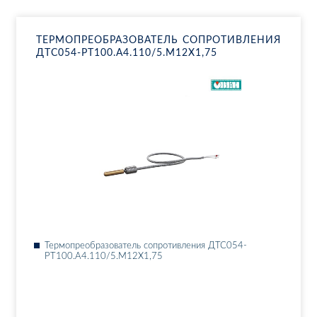
ТЕР­МО­ПРЕ­ОБ­РА­ЗО­ВА­ТЕЛЬ СО­ПРО­ТИВ­ЛЕ­НИЯ
ДТ­С054-РТ100.А4.110/5.М12Х1,75
Тер­мо­пре­об­ра­зо­ва­тель со­про­тив­ле­ния ДТ­С054-
РТ100.А4.110/5.М12Х1,75