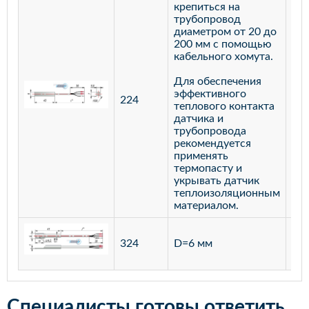
крепиться на
трубопровод
диаметром от 20 до
200 мм с помощью
кабельного хомута.
Для обеспечения
эффективного
224
лат
теплового контакта
датчика и
трубопровода
рекомендуется
применять
термопасту и
укрывать датчик
теплоизоляционным
материалом.
ста
324
D=6 мм
12
Специалисты готовы ответить