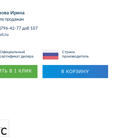
нова Ирина
по продажам
)796-42-77 доб 107
vt.ru
Официальный
Страна
сертификат дилера
производитель
ТЬ В 1 КЛИК
В КОРЗИНУ