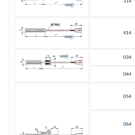
314
414
034
044
054
064