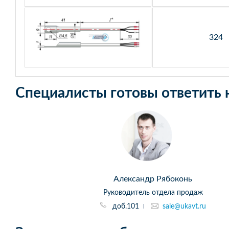
324
Специалисты готовы ответить 
Александр Рябоконь
Руководитель отдела продаж
доб.101
sale@ukavt.ru