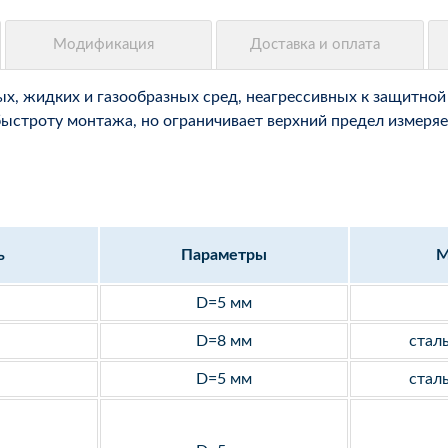
, жидких и газообразных сред, неагрессивных к защитной 
быстроту монтажа, но ограничивает верхний предел измеряе
ь
Параметры
М
D=5 мм
D=8 мм
стал
D=5 мм
стал