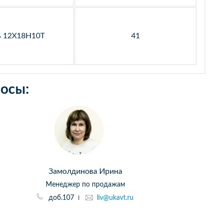
ь 12Х18Н10Т
41
осы:
Замолдинова Ирина
Менеджер по продажам
доб.107
liv@ukavt.ru