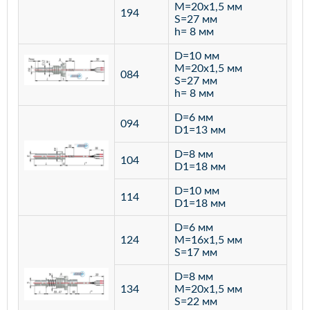
M=20х1,5 мм
194
S=27 мм
h= 8 мм
D=10 мм
M=20х1,5 мм
084
S=27 мм
h= 8 мм
D=6 мм
094
D1=13 мм
D=8 мм
ста
104
D1=18 мм
12
D=10 мм
114
D1=18 мм
D=6 мм
124
M=16х1,5 мм
S=17 мм
D=8 мм
134
M=20х1,5 мм
S=22 мм