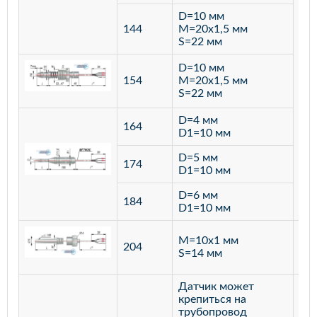
D=10 мм
144
M=20х1,5 мм
S=22 мм
D=10 мм
154
M=20х1,5 мм
S=22 мм
D=4 мм
164
D1=10 мм
D=5 мм
174
D1=10 мм
D=6 мм
184
D1=10 мм
M=10х1 мм
204
лат
S=14 мм
Датчик может
крепиться на
трубопровод