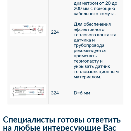
диаметром от 20 до
200 мм с помощью
кабельного хомута.
Для обеспечения
эффективного
224
лат
теплового контакта
датчика и
трубопровода
рекомендуется
применять
термопасту и
укрывать датчик
теплоизоляционным
материалом.
ста
324
D=6 мм
12
Специалисты готовы ответить
на любые интересующие Вас