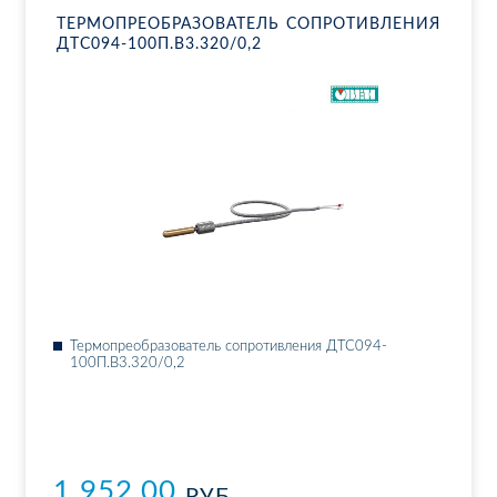
ТЕР­МО­ПРЕ­ОБ­РА­ЗО­ВА­ТЕЛЬ СО­ПРО­ТИВ­ЛЕ­НИЯ
ДТ­С094-100П.В3.320/0,2
Тер­мо­пре­об­ра­зо­ва­тель со­про­тив­ле­ния ДТ­С094-
100П.В3.320/0,2
1 952.00