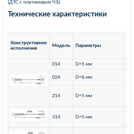
(ДТС с платиновым ЧЭ).
Технические характеристики
Конструктивное
Модель
Параметры
Ма
исполнение
014
D=5 мм
лат
ста
024
D=8 мм
12
ста
214
D=5 мм
12
ста
314
D=5 мм
12