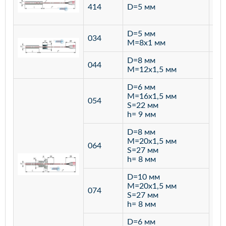
ста
414
D=5 мм
12
D=5 мм
034
лат
M=8х1 мм
D=8 мм
ста
044
M=12х1,5 мм
12
D=6 мм
M=16х1,5 мм
054
S=22 мм
h= 9 мм
D=8 мм
M=20х1,5 мм
064
S=27 мм
h= 8 мм
D=10 мм
M=20х1,5 мм
074
S=27 мм
h= 8 мм
D=6 мм