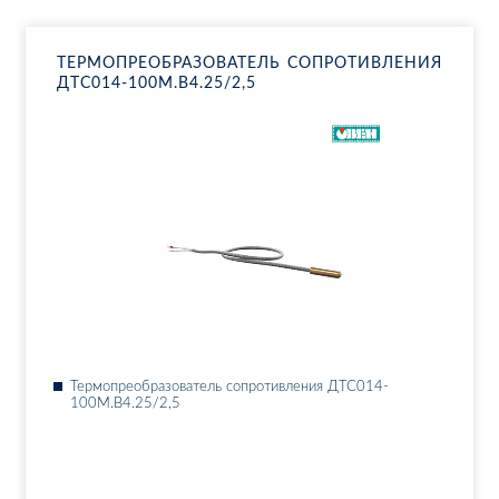
ТЕР­МО­ПРЕ­ОБ­РА­ЗО­ВА­ТЕЛЬ СО­ПРО­ТИВ­ЛЕ­НИЯ
ДТ­С014-100М.В4.25/2,5
Тер­мо­пре­об­ра­зо­ва­тель со­про­тив­ле­ния ДТ­С014-
100М.В4.25/2,5