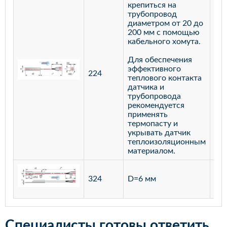
крепиться на
трубопровод
диаметром от 20 до
200 мм с помощью
кабельного хомута.
Для обеспечения
эффективного
224
лат
теплового контакта
датчика и
трубопровода
рекомендуется
применять
термопасту и
укрывать датчик
теплоизоляционным
материалом.
ста
324
D=6 мм
12
Специалисты готовы ответить