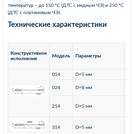
температур – до 150 °С (ДТС с медным ЧЭ) и 250 °С
(ДТС с платиновым ЧЭ).
Технические характеристики
Конструктивное
Модель
Параметры
Ма
исполнение
014
D=5 мм
лат
ста
024
D=8 мм
12
ста
214
D=5 мм
12
ста
314
D=5 мм
12