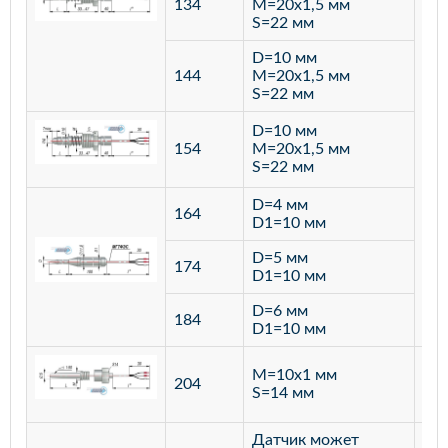
134
M=20х1,5 мм
S=22 мм
D=10 мм
144
M=20х1,5 мм
S=22 мм
D=10 мм
154
M=20х1,5 мм
S=22 мм
D=4 мм
164
D1=10 мм
D=5 мм
174
D1=10 мм
D=6 мм
184
D1=10 мм
M=10х1 мм
204
лат
S=14 мм
Датчик может