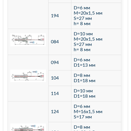
D=6 мм
M=20х1,5 мм
194
S=27 мм
h= 8 мм
D=10 мм
M=20х1,5 мм
084
S=27 мм
h= 8 мм
D=6 мм
094
D1=13 мм
D=8 мм
ста
104
D1=18 мм
12
D=10 мм
114
D1=18 мм
D=6 мм
124
M=16х1,5 мм
S=17 мм
D=8 мм