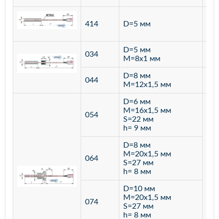
ста
414
D=5 мм
12
D=5 мм
034
лат
M=8х1 мм
D=8 мм
ста
044
M=12х1,5 мм
12
D=6 мм
M=16х1,5 мм
054
S=22 мм
h= 9 мм
D=8 мм
M=20х1,5 мм
064
S=27 мм
h= 8 мм
D=10 мм
M=20х1,5 мм
074
S=27 мм
h= 8 мм