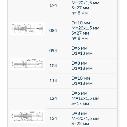
M=20х1,5 мм
194
S=27 мм
h= 8 мм
D=10 мм
M=20х1,5 мм
084
S=27 мм
h= 8 мм
D=6 мм
094
D1=13 мм
D=8 мм
ста
104
D1=18 мм
12
D=10 мм
114
D1=18 мм
D=6 мм
124
M=16х1,5 мм
S=17 мм
D=8 мм
134
M=20х1,5 мм
S=22 мм