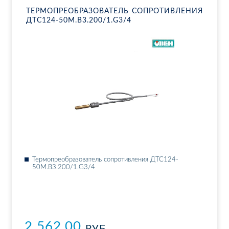
ТЕР­МО­ПРЕ­ОБ­РА­ЗО­ВА­ТЕЛЬ СО­ПРО­ТИВ­ЛЕ­НИЯ
ДТ­С124-50М.В3.200/1.G3/4
Тер­мо­пре­об­ра­зо­ва­тель со­про­тив­ле­ния ДТ­С124-
50М.В3.200/1.G3/4
2 562.00