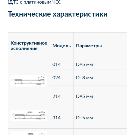
(ДТС с платиновым ЧЭ).
Технические характеристики
Конструктивное
Модель
Параметры
Ма
исполнение
014
D=5 мм
лат
ста
024
D=8 мм
12
ста
214
D=5 мм
12
ста
314
D=5 мм
12