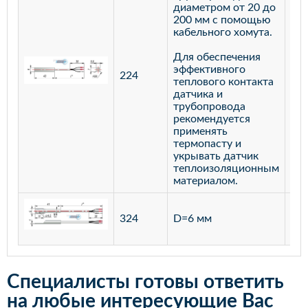
диаметром от 20 до
200 мм с помощью
кабельного хомута.
Для обеспечения
эффективного
224
лат
теплового контакта
датчика и
трубопровода
рекомендуется
применять
термопасту и
укрывать датчик
теплоизоляционным
материалом.
ста
324
D=6 мм
12
Специалисты готовы ответить
на любые интересующие Вас