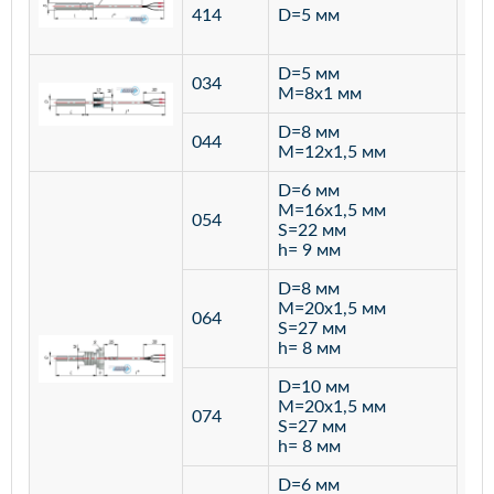
ста
414
D=5 мм
12
D=5 мм
034
лат
M=8х1 мм
D=8 мм
ста
044
M=12х1,5 мм
12
D=6 мм
M=16х1,5 мм
054
S=22 мм
h= 9 мм
D=8 мм
M=20х1,5 мм
064
S=27 мм
h= 8 мм
D=10 мм
M=20х1,5 мм
074
S=27 мм
h= 8 мм
D=6 мм