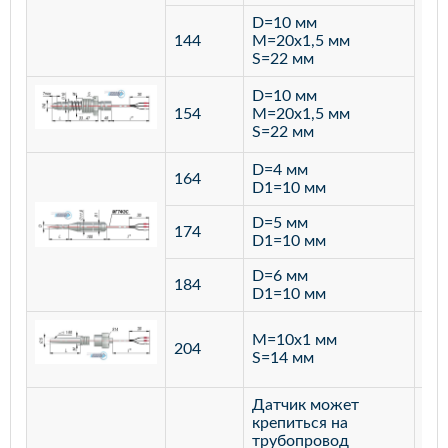
D=10 мм
144
M=20х1,5 мм
S=22 мм
D=10 мм
154
M=20х1,5 мм
S=22 мм
D=4 мм
164
D1=10 мм
D=5 мм
174
D1=10 мм
D=6 мм
184
D1=10 мм
M=10х1 мм
204
лат
S=14 мм
Датчик может
крепиться на
трубопровод