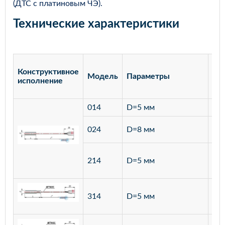
(ДТС с платиновым ЧЭ).
Технические характеристики
Конструктивное
Модель
Параметры
Ма
исполнение
014
D=5 мм
лат
ста
024
D=8 мм
12
ста
214
D=5 мм
12
ста
314
D=5 мм
12