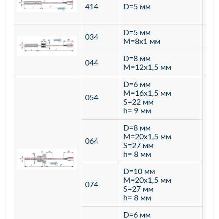
ста
414
D=5 мм
12
D=5 мм
034
лат
M=8х1 мм
D=8 мм
ста
044
M=12х1,5 мм
12
D=6 мм
M=16х1,5 мм
054
S=22 мм
h= 9 мм
D=8 мм
M=20х1,5 мм
064
S=27 мм
h= 8 мм
D=10 мм
M=20х1,5 мм
074
S=27 мм
h= 8 мм
D=6 мм