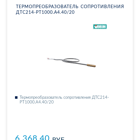
ТЕР­МО­ПРЕ­ОБ­РА­ЗО­ВА­ТЕЛЬ СО­ПРО­ТИВ­ЛЕ­НИЯ
ДТ­С214-РТ1000.А4.40/20
Тер­мо­пре­об­ра­зо­ва­тель со­про­тив­ле­ния ДТ­С214-
РТ1000.А4.40/20
6 368.40