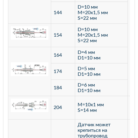
D=10 мм
144
M=20х1,5 мм
S=22 мм
D=10 мм
154
M=20х1,5 мм
S=22 мм
D=4 мм
164
D1=10 мм
D=5 мм
174
D1=10 мм
D=6 мм
184
D1=10 мм
M=10х1 мм
204
лат
S=14 мм
Датчик может
крепиться на
трубопровод