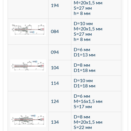
M=20х1,5 мм
194
S=27 мм
h= 8 мм
D=10 мм
M=20х1,5 мм
084
S=27 мм
h= 8 мм
D=6 мм
094
D1=13 мм
D=8 мм
ста
104
D1=18 мм
12
D=10 мм
114
D1=18 мм
D=6 мм
124
M=16х1,5 мм
S=17 мм
D=8 мм
134
M=20х1,5 мм
S=22 мм