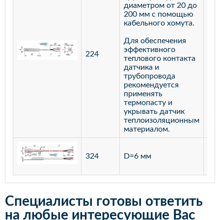
диаметром от 20 до
200 мм с помощью
кабельного хомута.
Для обеспечения
эффективного
224
лат
теплового контакта
датчика и
трубопровода
рекомендуется
применять
термопасту и
укрывать датчик
теплоизоляционным
материалом.
ста
324
D=6 мм
12
Специалисты готовы ответить
на любые интересующие Вас