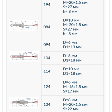
M=20х1,5 мм
194
S=27 мм
h= 8 мм
D=10 мм
M=20х1,5 мм
084
S=27 мм
h= 8 мм
D=6 мм
094
D1=13 мм
D=8 мм
ста
104
D1=18 мм
12
D=10 мм
114
D1=18 мм
D=6 мм
124
M=16х1,5 мм
S=17 мм
D=8 мм
134
M=20х1,5 мм
S=22 мм