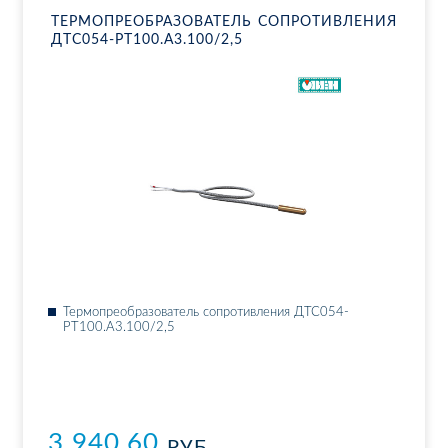
ТЕР­МО­ПРЕ­ОБ­РА­ЗО­ВА­ТЕЛЬ СО­ПРО­ТИВ­ЛЕ­НИЯ
ДТ­С054-РТ100.А3.100/2,5
Тер­мо­пре­об­ра­зо­ва­тель со­про­тив­ле­ния ДТ­С054-
РТ100.А3.100/2,5
3 940.60