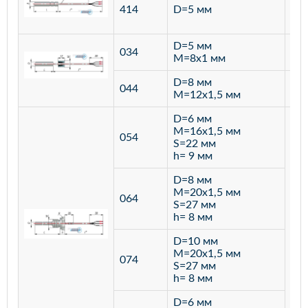
ста
414
D=5 мм
12
D=5 мм
034
лат
M=8х1 мм
D=8 мм
ста
044
M=12х1,5 мм
12
D=6 мм
M=16х1,5 мм
054
S=22 мм
h= 9 мм
D=8 мм
M=20х1,5 мм
064
S=27 мм
h= 8 мм
D=10 мм
M=20х1,5 мм
074
S=27 мм
h= 8 мм
D=6 мм