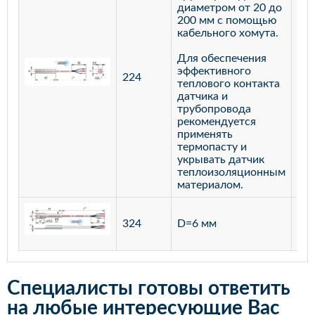
диаметром от 20 до
200 мм с помощью
кабельного хомута.
Для обеспечения
эффективного
224
лат
теплового контакта
датчика и
трубопровода
рекомендуется
применять
термопасту и
укрывать датчик
теплоизоляционным
материалом.
ста
324
D=6 мм
12
Специалисты готовы ответить
на любые интересующие Вас