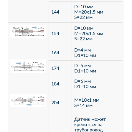
D=10 мм
144
M=20х1,5 мм
S=22 мм
D=10 мм
154
M=20х1,5 мм
S=22 мм
D=4 мм
164
D1=10 мм
D=5 мм
174
D1=10 мм
D=6 мм
184
D1=10 мм
M=10х1 мм
204
лат
S=14 мм
Датчик может
крепиться на
трубопровод