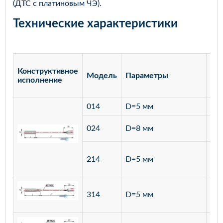
(ДТС с платиновым ЧЭ).
Технические характеристики
Конструктивное
Модель
Параметры
Ма
исполнение
014
D=5 мм
лат
ста
024
D=8 мм
12
ста
214
D=5 мм
12
ста
314
D=5 мм
12