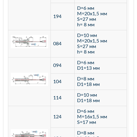
D=6 мм
M=20х1,5 мм
194
S=27 мм
h= 8 мм
D=10 мм
M=20х1,5 мм
084
S=27 мм
h= 8 мм
D=6 мм
094
D1=13 мм
D=8 мм
ста
104
D1=18 мм
12
D=10 мм
114
D1=18 мм
D=6 мм
124
M=16х1,5 мм
S=17 мм
D=8 мм