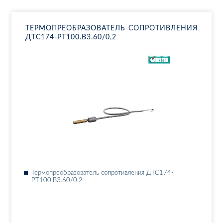
ТЕР­МО­ПРЕ­ОБ­РА­ЗО­ВА­ТЕЛЬ СО­ПРО­ТИВ­ЛЕ­НИЯ
ДТ­С174-РТ100.В3.60/0,2
Тер­мо­пре­об­ра­зо­ва­тель со­про­тив­ле­ния ДТ­С174-
РТ100.В3.60/0,2