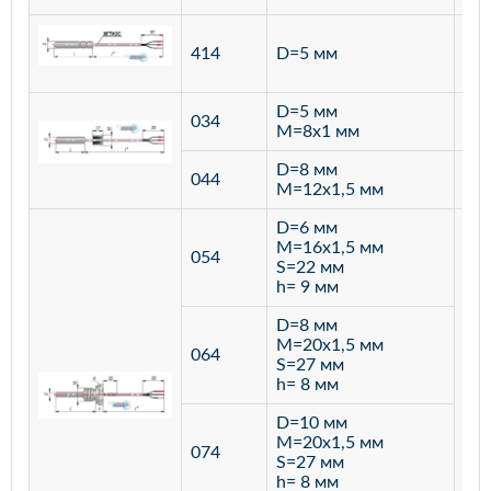
ста
414
D=5 мм
12
D=5 мм
034
лат
M=8х1 мм
D=8 мм
ста
044
M=12х1,5 мм
12
D=6 мм
M=16х1,5 мм
054
S=22 мм
h= 9 мм
D=8 мм
M=20х1,5 мм
064
S=27 мм
h= 8 мм
D=10 мм
M=20х1,5 мм
074
S=27 мм
h= 8 мм