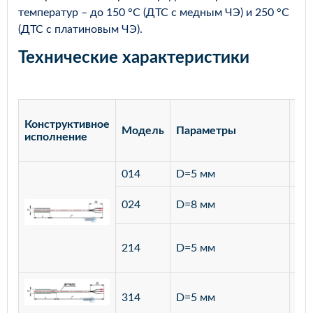
температур – до 150 °С (ДТС с медным ЧЭ) и 250 °С
(ДТС с платиновым ЧЭ).
Технические характеристики
Конструктивное
Модель
Параметры
Ма
исполнение
014
D=5 мм
лат
ста
024
D=8 мм
12
ста
214
D=5 мм
12
ста
314
D=5 мм
12