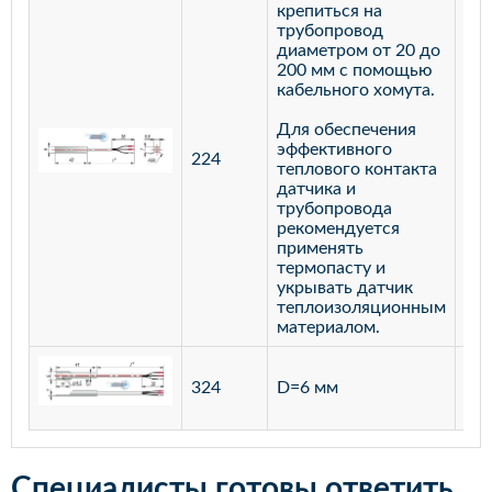
крепиться на
трубопровод
диаметром от 20 до
200 мм с помощью
кабельного хомута.
Для обеспечения
эффективного
224
лат
теплового контакта
датчика и
трубопровода
рекомендуется
применять
термопасту и
укрывать датчик
теплоизоляционным
материалом.
ста
324
D=6 мм
12
Специалисты готовы ответить