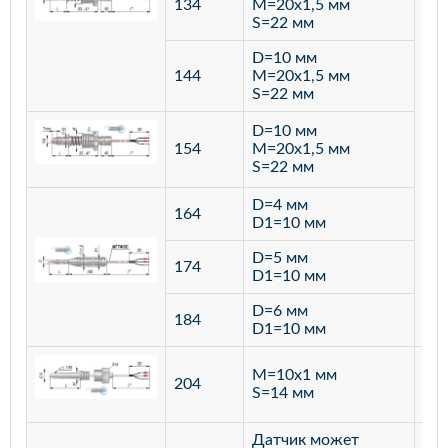
134
M=20х1,5 мм
S=22 мм
D=10 мм
144
M=20х1,5 мм
S=22 мм
D=10 мм
154
M=20х1,5 мм
S=22 мм
D=4 мм
164
D1=10 мм
D=5 мм
174
D1=10 мм
D=6 мм
184
D1=10 мм
M=10х1 мм
204
лат
S=14 мм
Датчик может