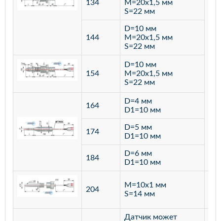
134
M=20х1,5 мм
S=22 мм
D=10 мм
144
M=20х1,5 мм
S=22 мм
D=10 мм
154
M=20х1,5 мм
S=22 мм
D=4 мм
164
D1=10 мм
D=5 мм
174
D1=10 мм
D=6 мм
184
D1=10 мм
M=10х1 мм
204
лат
S=14 мм
Датчик может