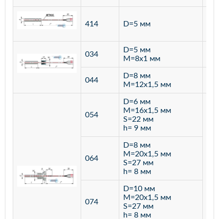
ста
414
D=5 мм
12
D=5 мм
034
лат
M=8х1 мм
D=8 мм
ста
044
M=12х1,5 мм
12
D=6 мм
M=16х1,5 мм
054
S=22 мм
h= 9 мм
D=8 мм
M=20х1,5 мм
064
S=27 мм
h= 8 мм
D=10 мм
M=20х1,5 мм
074
S=27 мм
h= 8 мм