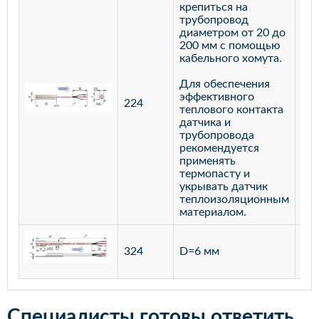
крепиться на
трубопровод
диаметром от 20 до
200 мм с помощью
кабельного хомута.
Для обеспечения
эффективного
224
лат
теплового контакта
датчика и
трубопровода
рекомендуется
применять
термопасту и
укрывать датчик
теплоизоляционным
материалом.
ста
324
D=6 мм
12
Специалисты готовы ответить