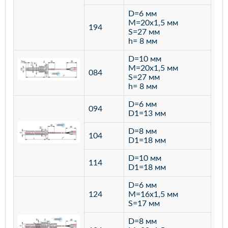
D=6 мм
M=20х1,5 мм
194
S=27 мм
h= 8 мм
D=10 мм
M=20х1,5 мм
084
S=27 мм
h= 8 мм
D=6 мм
094
D1=13 мм
D=8 мм
ста
104
D1=18 мм
12
D=10 мм
114
D1=18 мм
D=6 мм
124
M=16х1,5 мм
S=17 мм
D=8 мм