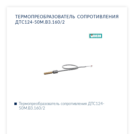
ТЕР­МО­ПРЕ­ОБ­РА­ЗО­ВА­ТЕЛЬ СО­ПРО­ТИВ­ЛЕ­НИЯ
ДТ­С124-50М.В3.160/2
Тер­мо­пре­об­ра­зо­ва­тель со­про­тив­ле­ния ДТ­С124-
50М.В3.160/2