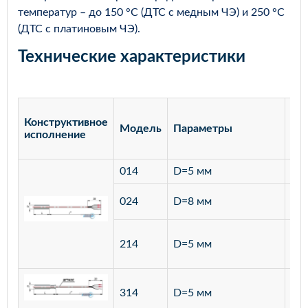
температур – до 150 °С (ДТС с медным ЧЭ) и 250 °С
(ДТС с платиновым ЧЭ).
Технические характеристики
Конструктивное
Модель
Параметры
Ма
исполнение
014
D=5 мм
лат
ста
024
D=8 мм
12
ста
214
D=5 мм
12
ста
314
D=5 мм
12