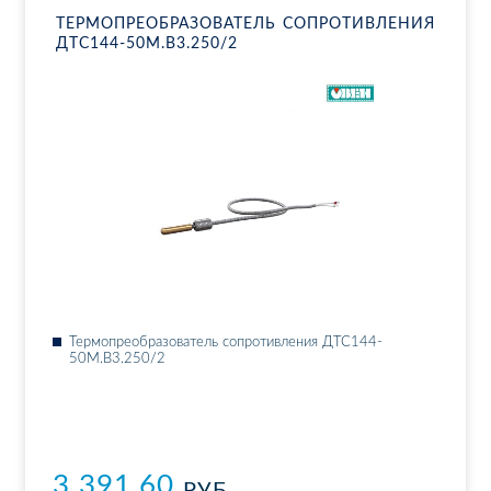
ТЕР­МО­ПРЕ­ОБ­РА­ЗО­ВА­ТЕЛЬ СО­ПРО­ТИВ­ЛЕ­НИЯ
ДТ­С144-50М.В3.250/2
Тер­мо­пре­об­ра­зо­ва­тель со­про­тив­ле­ния ДТ­С144-
50М.В3.250/2
3 391.60