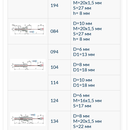
M=20х1,5 мм
194
S=27 мм
h= 8 мм
D=10 мм
M=20х1,5 мм
084
S=27 мм
h= 8 мм
D=6 мм
094
D1=13 мм
D=8 мм
ста
104
D1=18 мм
12
D=10 мм
114
D1=18 мм
D=6 мм
124
M=16х1,5 мм
S=17 мм
D=8 мм
134
M=20х1,5 мм
S=22 мм