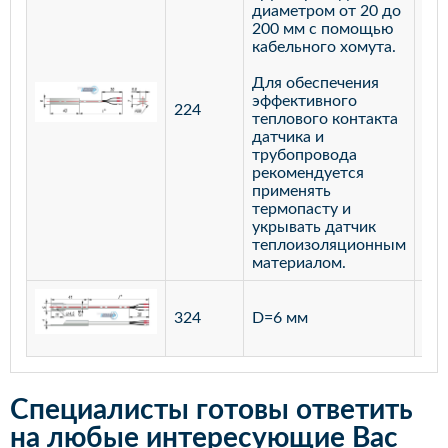
диаметром от 20 до
200 мм с помощью
кабельного хомута.
Для обеспечения
эффективного
224
лат
теплового контакта
датчика и
трубопровода
рекомендуется
применять
термопасту и
укрывать датчик
теплоизоляционным
материалом.
ста
324
D=6 мм
12
Специалисты готовы ответить
на любые интересующие Вас