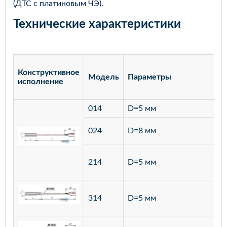
(ДТС с платиновым ЧЭ).
Технические характеристики
Конструктивное
Модель
Параметры
Ма
исполнение
014
D=5 мм
лат
ста
024
D=8 мм
12
ста
214
D=5 мм
12
ста
314
D=5 мм
12