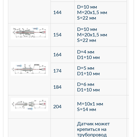
D=10 мм
144
M=20х1,5 мм
S=22 мм
D=10 мм
154
M=20х1,5 мм
S=22 мм
D=4 мм
164
D1=10 мм
D=5 мм
174
D1=10 мм
D=6 мм
184
D1=10 мм
M=10х1 мм
204
лат
S=14 мм
Датчик может
крепиться на
трубопровод