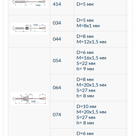
ста
414
D=5 мм
12
D=5 мм
034
лат
M=8х1 мм
D=8 мм
ста
044
M=12х1,5 мм
12
D=6 мм
M=16х1,5 мм
054
S=22 мм
h= 9 мм
D=8 мм
M=20х1,5 мм
064
S=27 мм
h= 8 мм
D=10 мм
M=20х1,5 мм
074
S=27 мм
h= 8 мм
D=6 мм