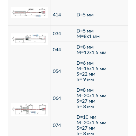
ста
414
D=5 мм
12
D=5 мм
034
лат
M=8х1 мм
D=8 мм
ста
044
M=12х1,5 мм
12
D=6 мм
M=16х1,5 мм
054
S=22 мм
h= 9 мм
D=8 мм
M=20х1,5 мм
064
S=27 мм
h= 8 мм
D=10 мм
M=20х1,5 мм
074
S=27 мм
h= 8 мм