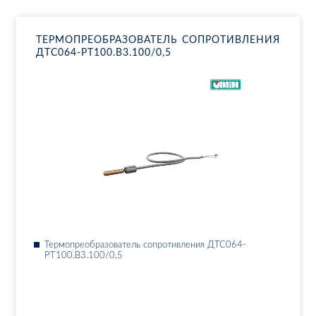
ТЕР­МО­ПРЕ­ОБ­РА­ЗО­ВА­ТЕЛЬ СО­ПРО­ТИВ­ЛЕ­НИЯ
ДТ­С064-РТ100.В3.100/0,5
Тер­мо­пре­об­ра­зо­ва­тель со­про­тив­ле­ния ДТ­С064-
РТ100.В3.100/0,5