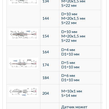
134
M=20х1,5 мм
S=22 мм
D=10 мм
144
M=20х1,5 мм
S=22 мм
D=10 мм
154
M=20х1,5 мм
S=22 мм
D=4 мм
164
D1=10 мм
D=5 мм
174
D1=10 мм
D=6 мм
184
D1=10 мм
M=10х1 мм
204
лат
S=14 мм
Датчик может