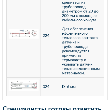
крепиться на
трубопровод
диаметром от 20 до
200 мм с помощью
кабельного хомута.
Для обеспечения
эффективного
224
лат
теплового контакта
датчика и
трубопровода
рекомендуется
применять
термопасту и
укрывать датчик
теплоизоляционным
материалом.
ста
324
D=6 мм
12
Специалисты готовы ответить