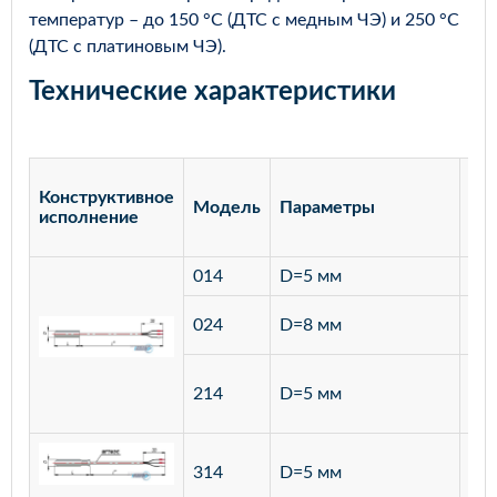
температур – до 150 °С (ДТС с медным ЧЭ) и 250 °С
(ДТС с платиновым ЧЭ).
Технические характеристики
Конструктивное
Модель
Параметры
Ма
исполнение
014
D=5 мм
лат
ста
024
D=8 мм
12
ста
214
D=5 мм
12
ста
314
D=5 мм
12