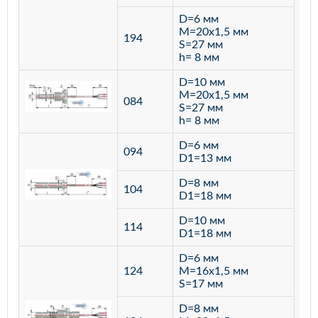
D=6 мм
M=20х1,5 мм
194
S=27 мм
h= 8 мм
D=10 мм
M=20х1,5 мм
084
S=27 мм
h= 8 мм
D=6 мм
094
D1=13 мм
D=8 мм
ста
104
D1=18 мм
12
D=10 мм
114
D1=18 мм
D=6 мм
124
M=16х1,5 мм
S=17 мм
D=8 мм