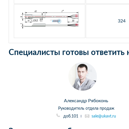
324
Специалисты готовы ответить 
Александр Рябоконь
Руководитель отдела продаж
доб.101
sale@ukavt.ru