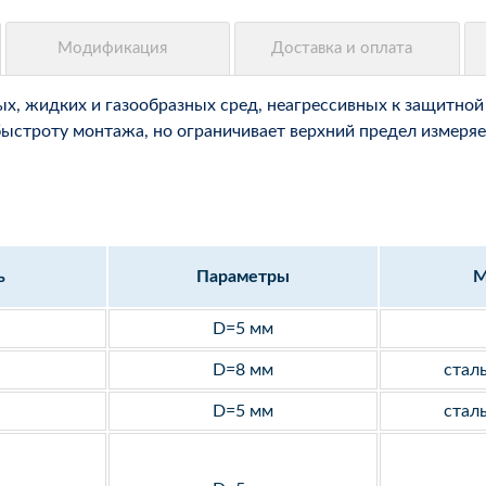
, жидких и газообразных сред, неагрессивных к защитной 
быстроту монтажа, но ограничивает верхний предел измеряе
ь
Параметры
М
D=5 мм
D=8 мм
стал
D=5 мм
стал