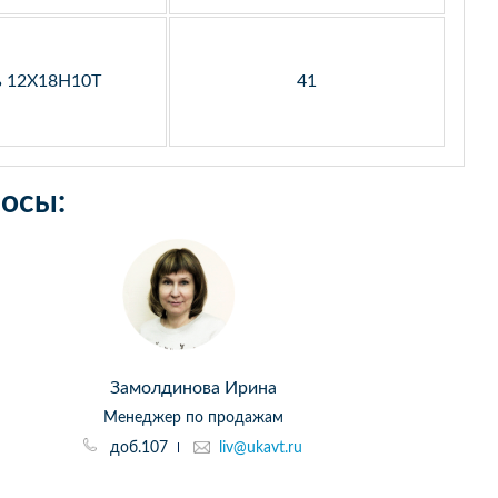
ь 12Х18Н10Т
41
осы:
Замолдинова Ирина
Менеджер по продажам
доб.107
liv@ukavt.ru