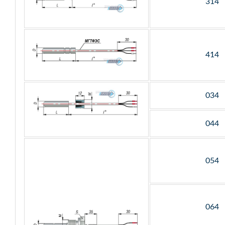
314
414
034
044
054
064