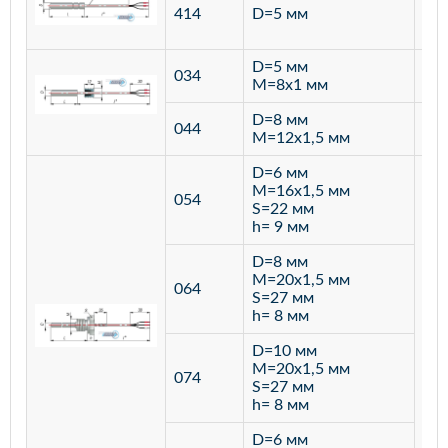
ста
414
D=5 мм
12
D=5 мм
034
лат
M=8х1 мм
D=8 мм
ста
044
M=12х1,5 мм
12
D=6 мм
M=16х1,5 мм
054
S=22 мм
h= 9 мм
D=8 мм
M=20х1,5 мм
064
S=27 мм
h= 8 мм
D=10 мм
M=20х1,5 мм
074
S=27 мм
h= 8 мм
D=6 мм