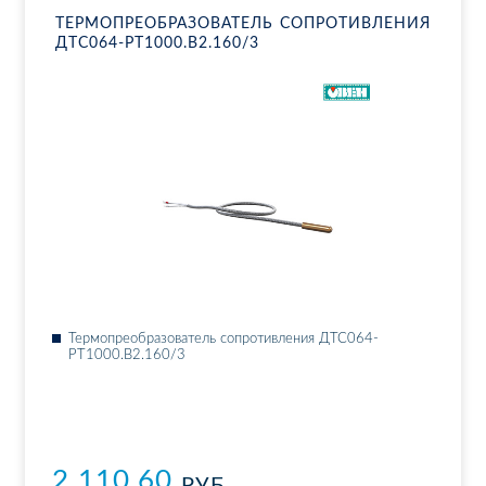
ТЕР­МО­ПРЕ­ОБ­РА­ЗО­ВА­ТЕЛЬ СО­ПРО­ТИВ­ЛЕ­НИЯ
ДТ­С064-РТ1000.В2.160/3
Тер­мо­пре­об­ра­зо­ва­тель со­про­тив­ле­ния ДТ­С064-
РТ1000.В2.160/3
2 110.60