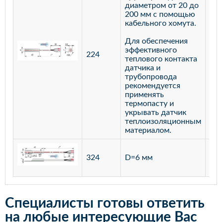
диаметром от 20 до
200 мм с помощью
кабельного хомута.
Для обеспечения
эффективного
224
лат
теплового контакта
датчика и
трубопровода
рекомендуется
применять
термопасту и
укрывать датчик
теплоизоляционным
материалом.
ста
324
D=6 мм
12
Специалисты готовы ответить
на любые интересующие Вас