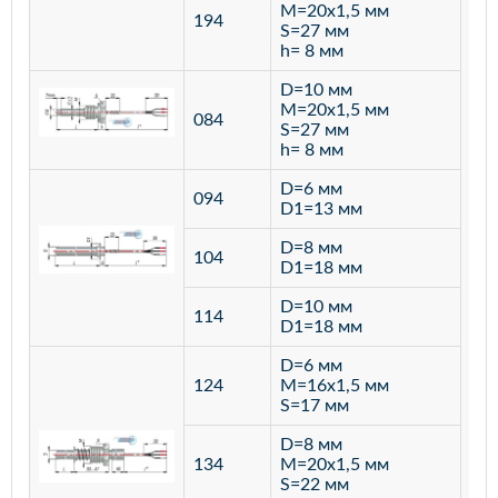
M=20х1,5 мм
194
S=27 мм
h= 8 мм
D=10 мм
M=20х1,5 мм
084
S=27 мм
h= 8 мм
D=6 мм
094
D1=13 мм
D=8 мм
ста
104
D1=18 мм
12
D=10 мм
114
D1=18 мм
D=6 мм
124
M=16х1,5 мм
S=17 мм
D=8 мм
134
M=20х1,5 мм
S=22 мм