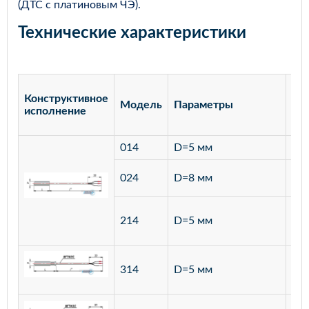
(ДТС с платиновым ЧЭ).
Технические характеристики
Конструктивное
Модель
Параметры
Ма
исполнение
014
D=5 мм
лат
ста
024
D=8 мм
12
ста
214
D=5 мм
12
ста
314
D=5 мм
12