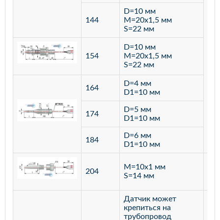
D=10 мм
144
M=20х1,5 мм
S=22 мм
D=10 мм
154
M=20х1,5 мм
S=22 мм
D=4 мм
164
D1=10 мм
D=5 мм
174
D1=10 мм
D=6 мм
184
D1=10 мм
M=10х1 мм
204
лат
S=14 мм
Датчик может
крепиться на
трубопровод