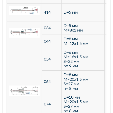
ста
414
D=5 мм
12
D=5 мм
034
лат
M=8х1 мм
D=8 мм
ста
044
M=12х1,5 мм
12
D=6 мм
M=16х1,5 мм
054
S=22 мм
h= 9 мм
D=8 мм
M=20х1,5 мм
064
S=27 мм
h= 8 мм
D=10 мм
M=20х1,5 мм
074
S=27 мм
h= 8 мм