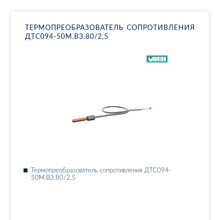
ТЕР­МО­ПРЕ­ОБ­РА­ЗО­ВА­ТЕЛЬ СО­ПРО­ТИВ­ЛЕ­НИЯ
ДТ­С094-50М.В3.80/2,5
Тер­мо­пре­об­ра­зо­ва­тель со­про­тив­ле­ния ДТ­С094-
50М.В3.80/2,5