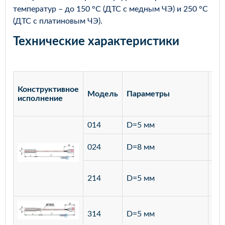
температур – до 150 °С (ДТС с медным ЧЭ) и 250 °С
(ДТС с платиновым ЧЭ).
Технические характеристики
Конструктивное
Модель
Параметры
Ма
исполнение
014
D=5 мм
лат
ста
024
D=8 мм
12
ста
214
D=5 мм
12
ста
314
D=5 мм
12