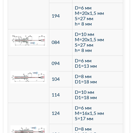
D=6 мм
M=20х1,5 мм
194
S=27 мм
h= 8 мм
D=10 мм
M=20х1,5 мм
084
S=27 мм
h= 8 мм
D=6 мм
094
D1=13 мм
D=8 мм
ста
104
D1=18 мм
12
D=10 мм
114
D1=18 мм
D=6 мм
124
M=16х1,5 мм
S=17 мм
D=8 мм