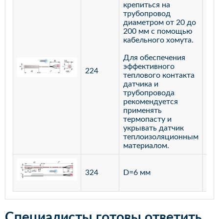
крепиться на
трубопровод
диаметром от 20 до
200 мм с помощью
кабельного хомута.
Для обеспечения
эффективного
224
лат
теплового контакта
датчика и
трубопровода
рекомендуется
применять
термопасту и
укрывать датчик
теплоизоляционным
материалом.
ста
324
D=6 мм
12
Специалисты готовы ответить