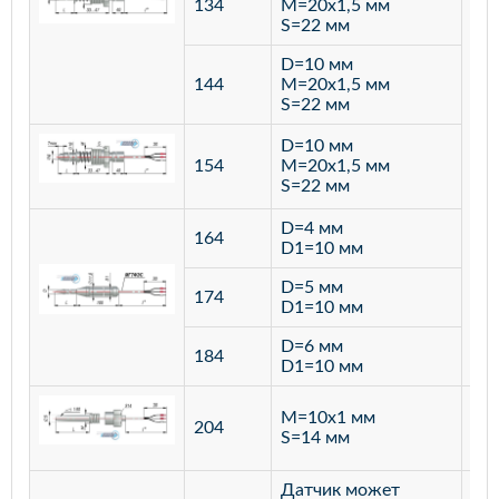
134
M=20х1,5 мм
S=22 мм
D=10 мм
144
M=20х1,5 мм
S=22 мм
D=10 мм
154
M=20х1,5 мм
S=22 мм
D=4 мм
164
D1=10 мм
D=5 мм
174
D1=10 мм
D=6 мм
184
D1=10 мм
M=10х1 мм
204
лат
S=14 мм
Датчик может