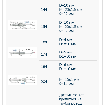
D=10 мм
144
M=20х1,5 мм
S=22 мм
D=10 мм
154
M=20х1,5 мм
S=22 мм
D=4 мм
164
D1=10 мм
D=5 мм
174
D1=10 мм
D=6 мм
184
D1=10 мм
M=10х1 мм
204
лат
S=14 мм
Датчик может
крепиться на
трубопровод