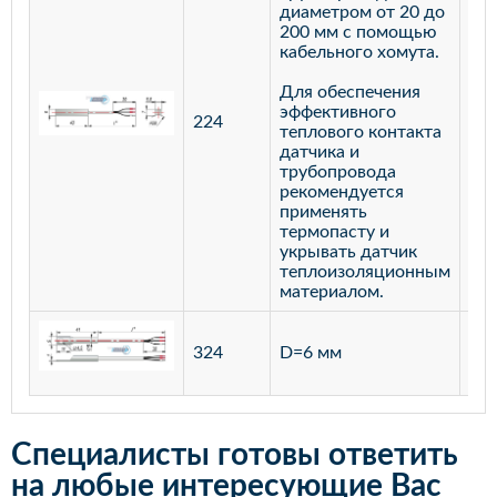
диаметром от 20 до
200 мм с помощью
кабельного хомута.
Для обеспечения
эффективного
224
лат
теплового контакта
датчика и
трубопровода
рекомендуется
применять
термопасту и
укрывать датчик
теплоизоляционным
материалом.
ста
324
D=6 мм
12
Специалисты готовы ответить
на любые интересующие Вас