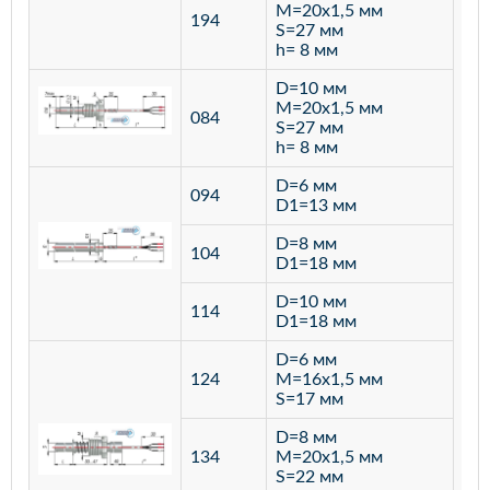
M=20х1,5 мм
194
S=27 мм
h= 8 мм
D=10 мм
M=20х1,5 мм
084
S=27 мм
h= 8 мм
D=6 мм
094
D1=13 мм
D=8 мм
ста
104
D1=18 мм
12
D=10 мм
114
D1=18 мм
D=6 мм
124
M=16х1,5 мм
S=17 мм
D=8 мм
134
M=20х1,5 мм
S=22 мм