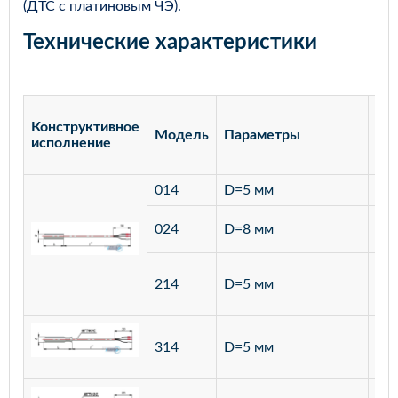
(ДТС с платиновым ЧЭ).
Технические характеристики
Конструктивное
Модель
Параметры
Ма
исполнение
014
D=5 мм
лат
ста
024
D=8 мм
12
ста
214
D=5 мм
12
ста
314
D=5 мм
12