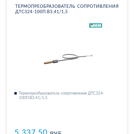
ТЕР­МО­ПРЕ­ОБ­РА­ЗО­ВА­ТЕЛЬ СО­ПРО­ТИВ­ЛЕ­НИЯ
ДТ­С324-100П.В3.41/1,5
Тер­мо­пре­об­ра­зо­ва­тель со­про­тив­ле­ния ДТ­С324-
100П.В3.41/1,5
5 337.50