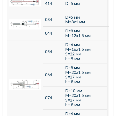
ста
414
D=5 мм
12
D=5 мм
034
лат
M=8х1 мм
D=8 мм
ста
044
M=12х1,5 мм
12
D=6 мм
M=16х1,5 мм
054
S=22 мм
h= 9 мм
D=8 мм
M=20х1,5 мм
064
S=27 мм
h= 8 мм
D=10 мм
M=20х1,5 мм
074
S=27 мм
h= 8 мм
D=6 мм