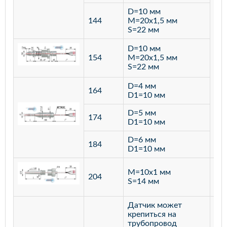
D=10 мм
144
M=20х1,5 мм
S=22 мм
D=10 мм
154
M=20х1,5 мм
S=22 мм
D=4 мм
164
D1=10 мм
D=5 мм
174
D1=10 мм
D=6 мм
184
D1=10 мм
M=10х1 мм
204
лат
S=14 мм
Датчик может
крепиться на
трубопровод