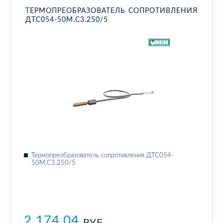
ТЕР­МО­ПРЕ­ОБ­РА­ЗО­ВА­ТЕЛЬ СО­ПРО­ТИВ­ЛЕ­НИЯ
ДТ­С054-50М.С3.250/5
Тер­мо­пре­об­ра­зо­ва­тель со­про­тив­ле­ния ДТ­С054-
50М.С3.250/5
2 174.04