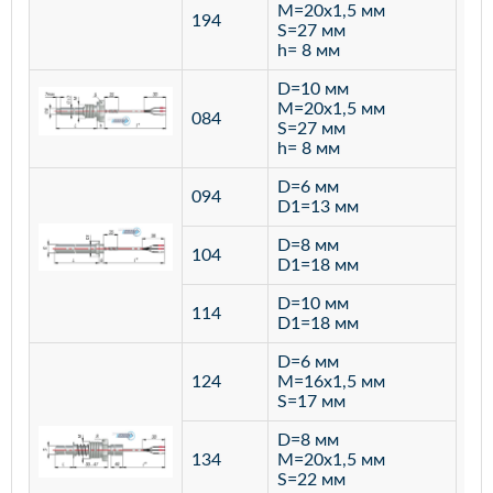
M=20х1,5 мм
194
S=27 мм
h= 8 мм
D=10 мм
M=20х1,5 мм
084
S=27 мм
h= 8 мм
D=6 мм
094
D1=13 мм
D=8 мм
ста
104
D1=18 мм
12
D=10 мм
114
D1=18 мм
D=6 мм
124
M=16х1,5 мм
S=17 мм
D=8 мм
134
M=20х1,5 мм
S=22 мм