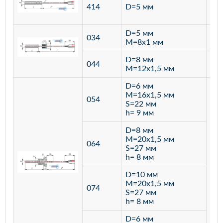
ста
414
D=5 мм
12
D=5 мм
034
лат
M=8х1 мм
D=8 мм
ста
044
M=12х1,5 мм
12
D=6 мм
M=16х1,5 мм
054
S=22 мм
h= 9 мм
D=8 мм
M=20х1,5 мм
064
S=27 мм
h= 8 мм
D=10 мм
M=20х1,5 мм
074
S=27 мм
h= 8 мм
D=6 мм