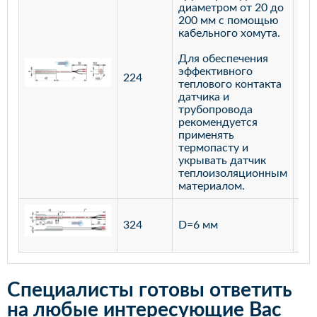
диаметром от 20 до
200 мм с помощью
кабельного хомута.
Для обеспечения
эффективного
224
лат
теплового контакта
датчика и
трубопровода
рекомендуется
применять
термопасту и
укрывать датчик
теплоизоляционным
материалом.
ста
324
D=6 мм
12
Специалисты готовы ответить
на любые интересующие Вас