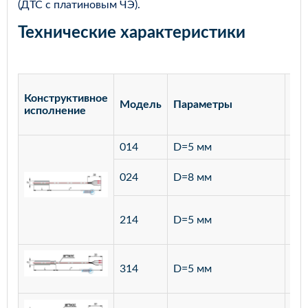
(ДТС с платиновым ЧЭ).
Технические характеристики
Конструктивное
Модель
Параметры
Ма
исполнение
014
D=5 мм
лат
ста
024
D=8 мм
12
ста
214
D=5 мм
12
ста
314
D=5 мм
12