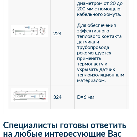
диаметром от 20 до
200 мм с помощью
кабельного хомута.
Для обеспечения
эффективного
224
лат
теплового контакта
датчика и
трубопровода
рекомендуется
применять
термопасту и
укрывать датчик
теплоизоляционным
материалом.
ста
324
D=6 мм
12
Специалисты готовы ответить
на любые интересующие Вас