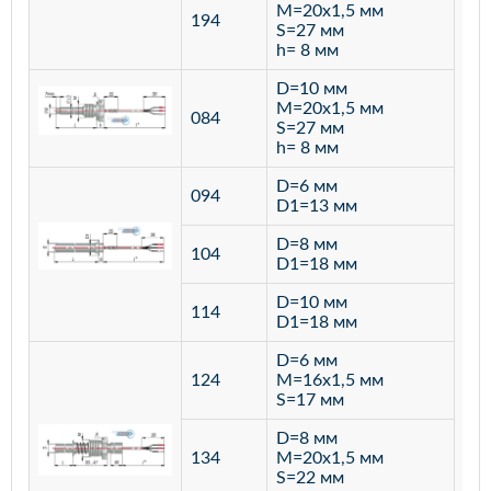
M=20х1,5 мм
194
S=27 мм
h= 8 мм
D=10 мм
M=20х1,5 мм
084
S=27 мм
h= 8 мм
D=6 мм
094
D1=13 мм
D=8 мм
ста
104
D1=18 мм
12
D=10 мм
114
D1=18 мм
D=6 мм
124
M=16х1,5 мм
S=17 мм
D=8 мм
134
M=20х1,5 мм
S=22 мм