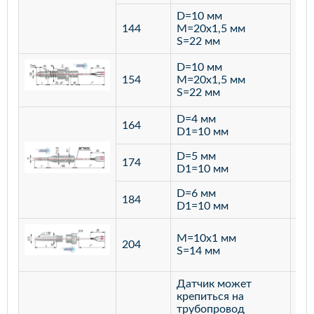
D=10 мм
144
M=20х1,5 мм
S=22 мм
D=10 мм
154
M=20х1,5 мм
S=22 мм
D=4 мм
164
D1=10 мм
D=5 мм
174
D1=10 мм
D=6 мм
184
D1=10 мм
M=10х1 мм
204
лат
S=14 мм
Датчик может
крепиться на
трубопровод