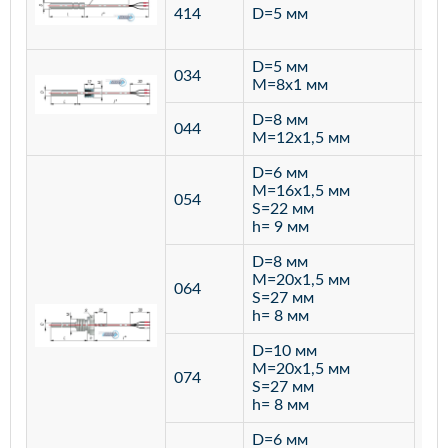
ста
414
D=5 мм
12
D=5 мм
034
лат
M=8х1 мм
D=8 мм
ста
044
M=12х1,5 мм
12
D=6 мм
M=16х1,5 мм
054
S=22 мм
h= 9 мм
D=8 мм
M=20х1,5 мм
064
S=27 мм
h= 8 мм
D=10 мм
M=20х1,5 мм
074
S=27 мм
h= 8 мм
D=6 мм