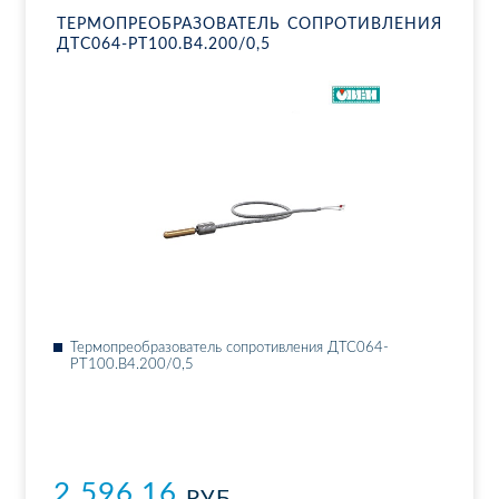
ТЕР­МО­ПРЕ­ОБ­РА­ЗО­ВА­ТЕЛЬ СО­ПРО­ТИВ­ЛЕ­НИЯ
ДТ­С064-РТ100.В4.200/0,5
Тер­мо­пре­об­ра­зо­ва­тель со­про­тив­ле­ния ДТ­С064-
РТ100.В4.200/0,5
2 596.16