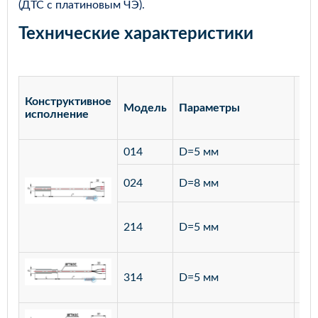
(ДТС с платиновым ЧЭ).
Технические характеристики
Конструктивное
Модель
Параметры
Ма
исполнение
014
D=5 мм
лат
ста
024
D=8 мм
12
ста
214
D=5 мм
12
ста
314
D=5 мм
12