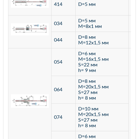
ста
414
D=5 мм
12
D=5 мм
034
лат
M=8х1 мм
D=8 мм
ста
044
M=12х1,5 мм
12
D=6 мм
M=16х1,5 мм
054
S=22 мм
h= 9 мм
D=8 мм
M=20х1,5 мм
064
S=27 мм
h= 8 мм
D=10 мм
M=20х1,5 мм
074
S=27 мм
h= 8 мм
D=6 мм