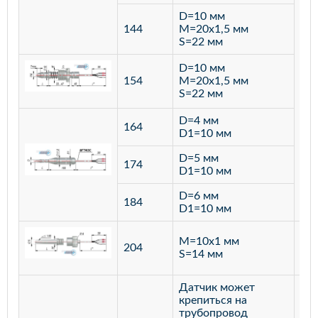
D=10 мм
144
M=20х1,5 мм
S=22 мм
D=10 мм
154
M=20х1,5 мм
S=22 мм
D=4 мм
164
D1=10 мм
D=5 мм
174
D1=10 мм
D=6 мм
184
D1=10 мм
M=10х1 мм
204
лат
S=14 мм
Датчик может
крепиться на
трубопровод