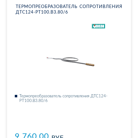
ТЕР­МО­ПРЕ­ОБ­РА­ЗО­ВА­ТЕЛЬ СО­ПРО­ТИВ­ЛЕ­НИЯ
ДТ­С124-РТ100.В3.80/6
Тер­мо­пре­об­ра­зо­ва­тель со­про­тив­ле­ния ДТ­С124-
РТ100.В3.80/6
9 760.00