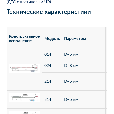
(ДТС с платиновым ЧЭ).
Технические характеристики
Конструктивное
Модель
Параметры
Ма
исполнение
014
D=5 мм
лат
ста
024
D=8 мм
12
ста
214
D=5 мм
12
ста
314
D=5 мм
12