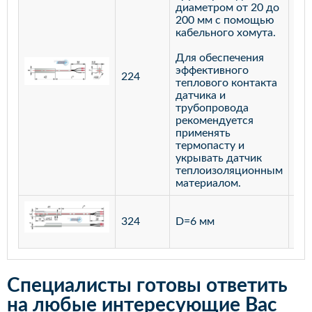
диаметром от 20 до
200 мм с помощью
кабельного хомута.
Для обеспечения
эффективного
224
лат
теплового контакта
датчика и
трубопровода
рекомендуется
применять
термопасту и
укрывать датчик
теплоизоляционным
материалом.
ста
324
D=6 мм
12
Специалисты готовы ответить
на любые интересующие Вас