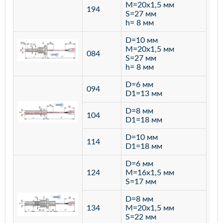
M=20х1,5 мм
194
S=27 мм
h= 8 мм
D=10 мм
M=20х1,5 мм
084
S=27 мм
h= 8 мм
D=6 мм
094
D1=13 мм
D=8 мм
ста
104
D1=18 мм
12
D=10 мм
114
D1=18 мм
D=6 мм
124
M=16х1,5 мм
S=17 мм
D=8 мм
134
M=20х1,5 мм
S=22 мм