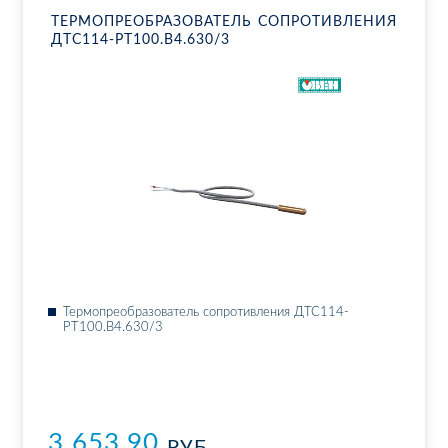
ТЕР­МО­ПРЕ­ОБ­РА­ЗО­ВА­ТЕЛЬ СО­ПРО­ТИВ­ЛЕ­НИЯ
ДТ­С114-РТ100.В4.630/3
Тер­мо­пре­об­ра­зо­ва­тель со­про­тив­ле­ния ДТ­С114-
РТ100.В4.630/3
3 653.90