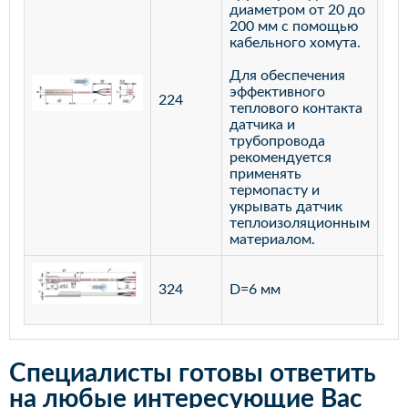
диаметром от 20 до
200 мм с помощью
кабельного хомута.
Для обеспечения
эффективного
224
лат
теплового контакта
датчика и
трубопровода
рекомендуется
применять
термопасту и
укрывать датчик
теплоизоляционным
материалом.
ста
324
D=6 мм
12
Специалисты готовы ответить
на любые интересующие Вас