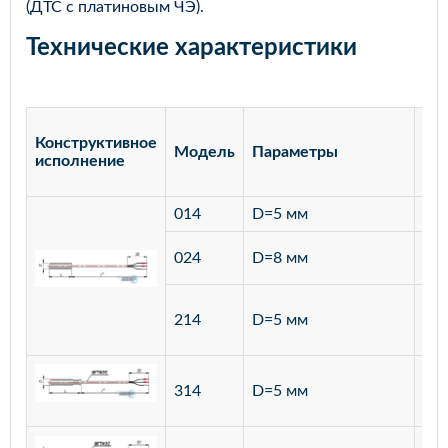
(ДТС с платиновым ЧЭ).
Технические характеристики
Конструктивное
Модель
Параметры
Ма
исполнение
014
D=5 мм
лат
ста
024
D=8 мм
12
ста
214
D=5 мм
12
ста
314
D=5 мм
12