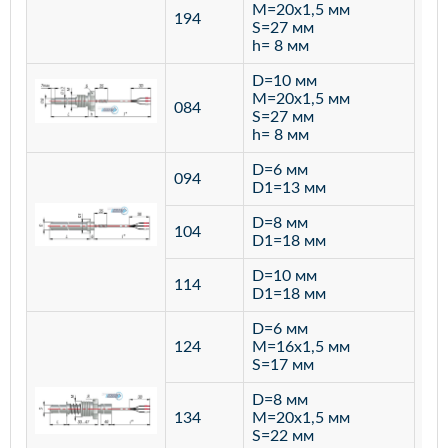
M=20х1,5 мм
194
S=27 мм
h= 8 мм
D=10 мм
M=20х1,5 мм
084
S=27 мм
h= 8 мм
D=6 мм
094
D1=13 мм
D=8 мм
ста
104
D1=18 мм
12
D=10 мм
114
D1=18 мм
D=6 мм
124
M=16х1,5 мм
S=17 мм
D=8 мм
134
M=20х1,5 мм
S=22 мм