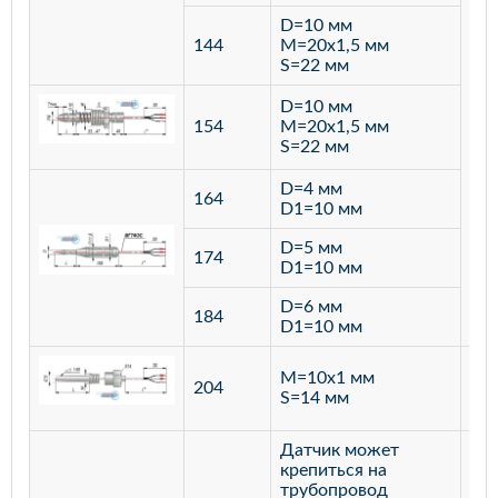
D=10 мм
144
M=20х1,5 мм
S=22 мм
D=10 мм
154
M=20х1,5 мм
S=22 мм
D=4 мм
164
D1=10 мм
D=5 мм
174
D1=10 мм
D=6 мм
184
D1=10 мм
M=10х1 мм
204
лат
S=14 мм
Датчик может
крепиться на
трубопровод