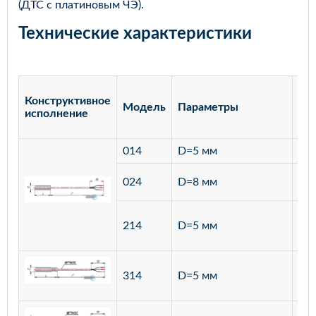
(ДТС с платиновым ЧЭ).
Технические характеристики
Конструктивное
Модель
Параметры
Ма
исполнение
014
D=5 мм
лат
ста
024
D=8 мм
12
ста
214
D=5 мм
12
ста
314
D=5 мм
12