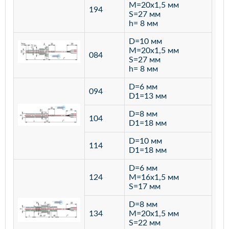
M=20х1,5 мм
194
S=27 мм
h= 8 мм
D=10 мм
M=20х1,5 мм
084
S=27 мм
h= 8 мм
D=6 мм
094
D1=13 мм
D=8 мм
ста
104
D1=18 мм
12
D=10 мм
114
D1=18 мм
D=6 мм
124
M=16х1,5 мм
S=17 мм
D=8 мм
134
M=20х1,5 мм
S=22 мм