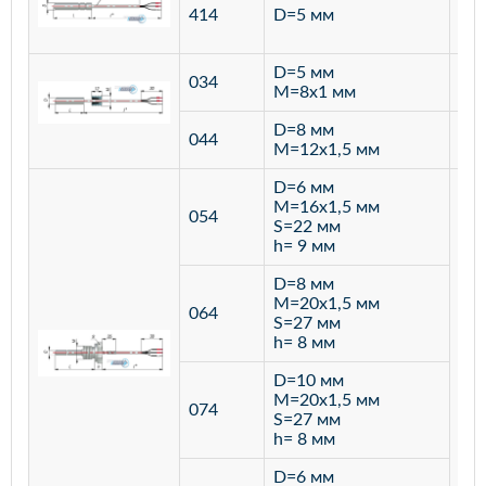
ста
414
D=5 мм
12
D=5 мм
034
лат
M=8х1 мм
D=8 мм
ста
044
M=12х1,5 мм
12
D=6 мм
M=16х1,5 мм
054
S=22 мм
h= 9 мм
D=8 мм
M=20х1,5 мм
064
S=27 мм
h= 8 мм
D=10 мм
M=20х1,5 мм
074
S=27 мм
h= 8 мм
D=6 мм