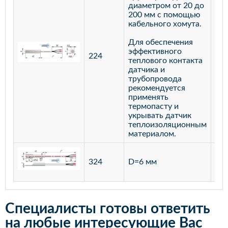
диаметром от 20 до
200 мм с помощью
кабельного хомута.
Для обеспечения
эффективного
224
лат
теплового контакта
датчика и
трубопровода
рекомендуется
применять
термопасту и
укрывать датчик
теплоизоляционным
материалом.
ста
324
D=6 мм
12
Специалисты готовы ответить
на любые интересующие Вас