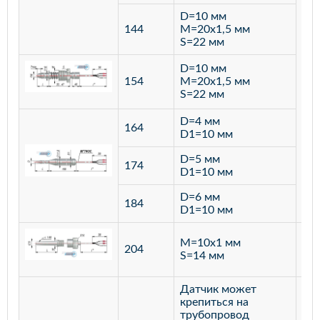
D=10 мм
144
M=20х1,5 мм
S=22 мм
D=10 мм
154
M=20х1,5 мм
S=22 мм
D=4 мм
164
D1=10 мм
D=5 мм
174
D1=10 мм
D=6 мм
184
D1=10 мм
M=10х1 мм
204
лат
S=14 мм
Датчик может
крепиться на
трубопровод