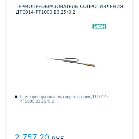
ТЕР­МО­ПРЕ­ОБ­РА­ЗО­ВА­ТЕЛЬ СО­ПРО­ТИВ­ЛЕ­НИЯ
ДТ­С014-РТ1000.В3.25/0,2
Тер­мо­пре­об­ра­зо­ва­тель со­про­тив­ле­ния ДТ­С014-
РТ1000.В3.25/0,2
2 757.20