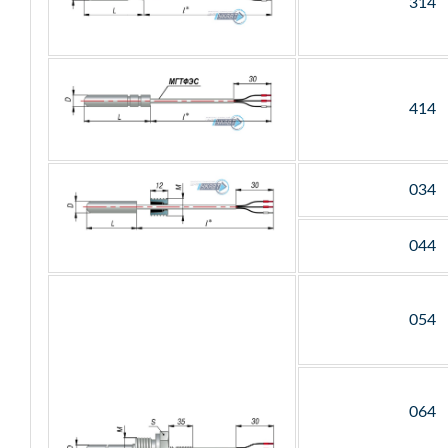
314
414
034
044
054
064