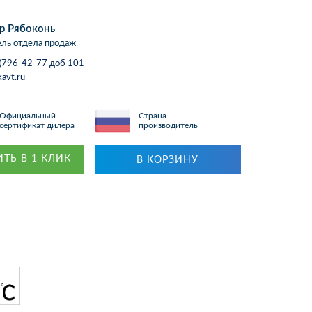
р Рябоконь
ль отдела продаж
)796-42-77 доб 101
avt.ru
Официальный
Страна
сертификат дилера
производитель
ТЬ В 1 КЛИК
В КОРЗИНУ