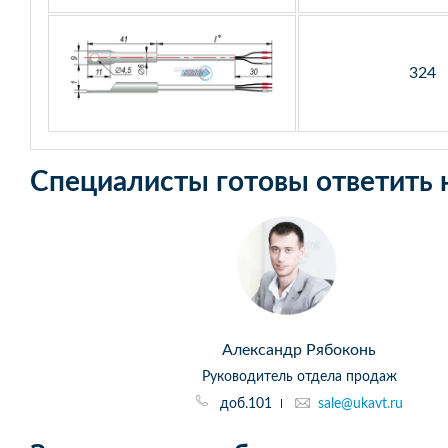
324
Специалисты готовы ответить 
Александр Рябоконь
Руководитель отдела продаж
доб.101
sale@ukavt.ru