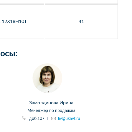
ь 12Х18Н10Т
41
осы:
Замолдинова Ирина
Менеджер по продажам
доб.107
liv@ukavt.ru