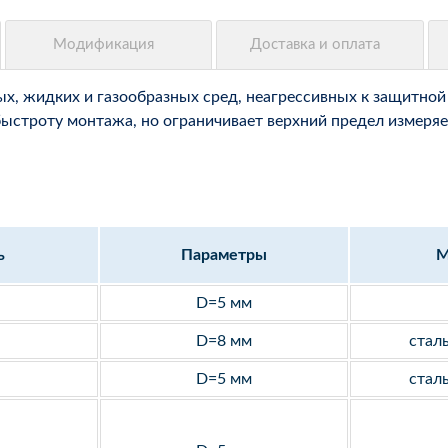
, жидких и газообразных сред, неагрессивных к защитной 
быстроту монтажа, но ограничивает верхний предел измеряе
ь
Параметры
М
D=5 мм
D=8 мм
стал
D=5 мм
стал