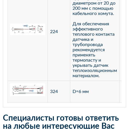
диаметром от 20 до
200 мм с помощью
кабельного хомута.
Для обеспечения
эффективного
224
лат
теплового контакта
датчика и
трубопровода
рекомендуется
применять
термопасту и
укрывать датчик
теплоизоляционным
материалом.
ста
324
D=6 мм
12
Специалисты готовы ответить
на любые интересующие Вас