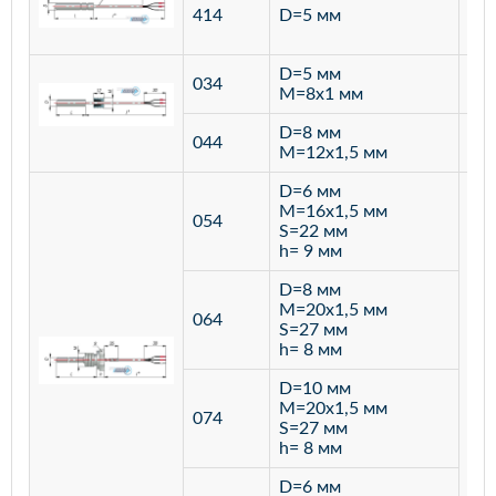
ста
414
D=5 мм
12
D=5 мм
034
лат
M=8х1 мм
D=8 мм
ста
044
M=12х1,5 мм
12
D=6 мм
M=16х1,5 мм
054
S=22 мм
h= 9 мм
D=8 мм
M=20х1,5 мм
064
S=27 мм
h= 8 мм
D=10 мм
M=20х1,5 мм
074
S=27 мм
h= 8 мм
D=6 мм