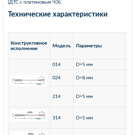
(ДТС с платиновым ЧЭ).
Технические характеристики
Конструктивное
Модель
Параметры
Ма
исполнение
014
D=5 мм
лат
ста
024
D=8 мм
12
ста
214
D=5 мм
12
ста
314
D=5 мм
12