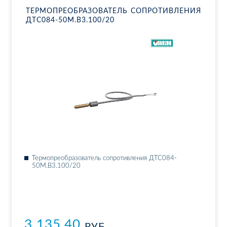
ТЕР­МО­ПРЕ­ОБ­РА­ЗО­ВА­ТЕЛЬ СО­ПРО­ТИВ­ЛЕ­НИЯ
ДТ­С084-50М.В3.100/20
Тер­мо­пре­об­ра­зо­ва­тель со­про­тив­ле­ния ДТ­С084-
50М.В3.100/20
3 135.40