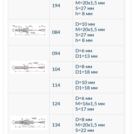
M=20х1,5 мм
194
S=27 мм
h= 8 мм
D=10 мм
M=20х1,5 мм
084
S=27 мм
h= 8 мм
D=6 мм
094
D1=13 мм
D=8 мм
ста
104
D1=18 мм
12
D=10 мм
114
D1=18 мм
D=6 мм
124
M=16х1,5 мм
S=17 мм
D=8 мм
134
M=20х1,5 мм
S=22 мм