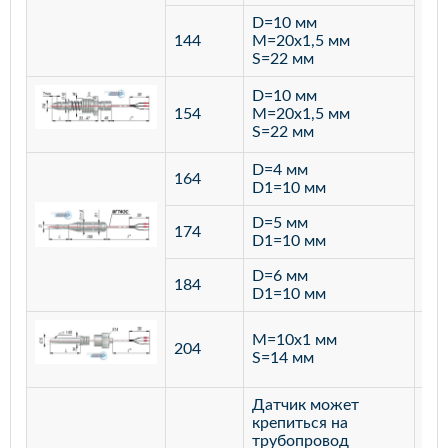
D=10 мм
144
M=20х1,5 мм
S=22 мм
D=10 мм
154
M=20х1,5 мм
S=22 мм
D=4 мм
164
D1=10 мм
D=5 мм
174
D1=10 мм
D=6 мм
184
D1=10 мм
M=10х1 мм
204
лат
S=14 мм
Датчик может
крепиться на
трубопровод